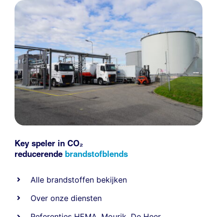
Key speler in CO₂
reducerende
brandstofblends
Alle
brandstoffen
bekijken
Over onze diensten
Referenties
HEMA
,
Mourik
,
De Heer