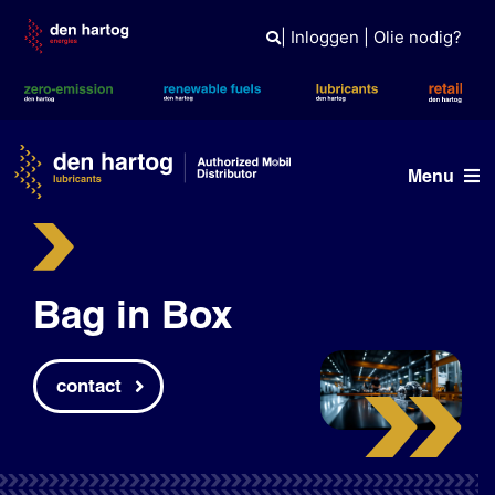
Skip
to
|
Inloggen
|
Olie nodig?
content
Menu
Olie advies
Producten
Bag in Box
Referenties
contact
Branches
Kennisbank