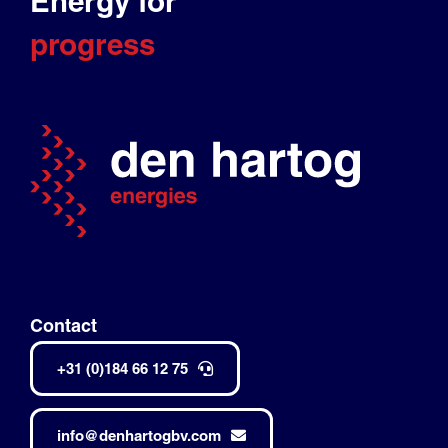
Energy for
progress
Contact
+31 (0)184 66 12 75
info@denhartogbv.com