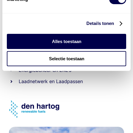
Details tonen
Levert complete
Alles toestaan
laad- en
accu oplossingen
Installatie van laadinfra en accu’s
Selectie toestaan
Energiebeheer
en
ERE’s
Laadnetwerk
en
Laadpassen