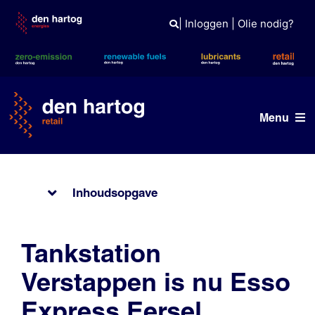
Skip
to
|
Inloggen
|
Olie nodig?
content
Menu
Vind een station
Inhoudsopgave
Onze merken
Tank- en laadpas
Tankstation
Nieuws
Verstappen is nu Esso
Express Eersel