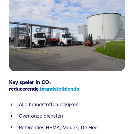
Key speler in CO₂
reducerende
brandstofblends
Alle
brandstoffen
bekijken
Over onze diensten
Referenties
HEMA
,
Mourik
,
De Heer