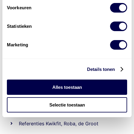
Voorkeuren
Statistieken
Marketing
Details tonen
Officieel distributeur met Mobil Smeermiddelen
voor alle sectoren
Alles toestaan
Welke olie heb ik nodig
Selectie toestaan
Alle producten bekijken
Referentie
s
Kwikfit
,
Roba
,
de Groot