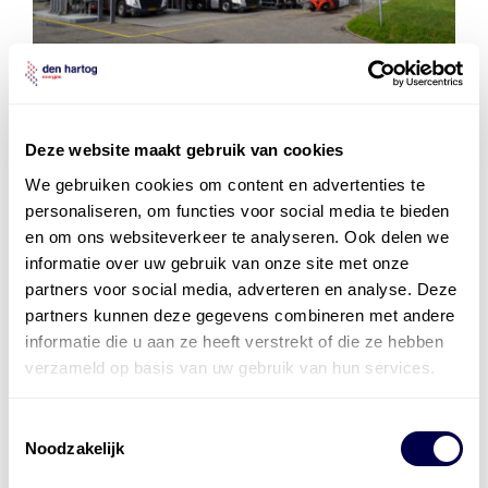
Key speler in CO₂
Deze website maakt gebruik van cookies
reducerende
brandstofblends
We gebruiken cookies om content en advertenties te
personaliseren, om functies voor social media te bieden
Alle
brandstoffen
bekijken
en om ons websiteverkeer te analyseren. Ook delen we
informatie over uw gebruik van onze site met onze
Over onze diensten
partners voor social media, adverteren en analyse. Deze
Referenties
HEMA
,
Mourik
,
De Heer
partners kunnen deze gegevens combineren met andere
informatie die u aan ze heeft verstrekt of die ze hebben
verzameld op basis van uw gebruik van hun services.
Toestemmingsselectie
Noodzakelijk