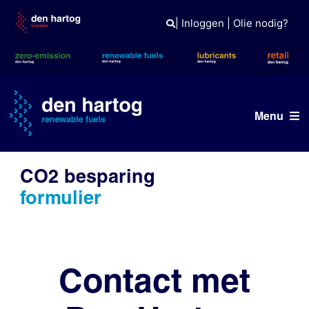
Skip
to
|
Inloggen
|
Olie nodig?
content
Menu
Brandstoffen
CO2 besparing
formulier
Diensten
Referenties
Kennisbank
Contact met