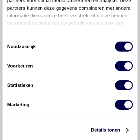
partners voor social media, adverteren en analyse. Deze
Ververs elke 40000 km
partners kunnen deze gegevens combineren met andere
informatie die u aan ze heeft verstrekt of die ze hebben
verzameld op basis van uw gebruik van hun services.
Toestemmingsselectie
700 ATF 4000
Noodzakelijk
Ververs elke 40000 km
Voorkeuren
Transmissie, handgeschakeld +
overdrive
M46 5/1
Statistieken
Inhoud 2,3 liter
Normaal
Alleen eerste verversing
Marketing
wis filters
Details tonen
Mobil ATF 220