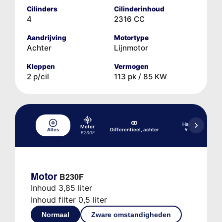
Cilinders
Cilinderinhoud
4
2316 CC
Aandrijving
Motortype
Achter
Lijnmotor
Kleppen
Vermogen
2 p/cil
113 pk / 85 KW
Handgeschakel
Motor
versnellingsba
Alles
Differentieel, achter
B230F
M47 5/1
Motor
B230F
Inhoud 3,85 liter
Inhoud filter 0,5 liter
Normaal
Zware omstandigheden