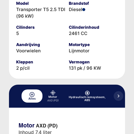
Model
Brandstof
Transporter T5 2.5 TDI
Diesel
(96 kW)
Cilinders
Cilinderinhoud
5
2461 CC
Aandrijving
Motortype
Voorwielen
Lijnmotor
Kleppen
Vermogen
2 p/cil
131 pk / 96 KW
Motor
Hydraulisch remsysteem,
Alles
Koelsysteem
ABS
AXD (PD)
Motor
AXD (PD)
Inhoud 7,4 liter