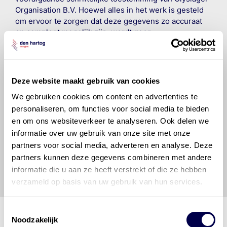
Organisation B.V. Hoewel alles in het werk is gesteld
om ervoor te zorgen dat deze gegevens zo accuraat
en compleet mogelijk zijn, wordt geen
aansprakelijkheid aanvaard, anders dan waartoe een
wettelijke verplichting bestaat, voor schade of verlies
veroorzaakt door fouten of omissies in de verstrekte
informatie. Door deze olieaanbevelingsinformatie te
Deze website maakt gebruik van cookies
raadplegen en te gebruiken erkent de gebruiker dat
We gebruiken cookies om content en advertenties te
hij/zij de ervaring, de kennis en het vermogen heeft
personaliseren, om functies voor social media te bieden
om de vereiste onderhoudswerkzaamheden op een
en om ons websiteverkeer te analyseren. Ook delen we
veilige en verantwoorde manier uit te voeren. Hij/zij
vrijwaart en indemniseert de uitgever en
Den Hartog
informatie over uw gebruik van onze site met onze
Energies
voor enig verlies, letsel, claim en schade
partners voor social media, adverteren en analyse. Deze
veroorzaakt door een onjuiste interpretatie of een
partners kunnen deze gegevens combineren met andere
onjuist gebruik van de gepubliceerde gegevens.
informatie die u aan ze heeft verstrekt of die ze hebben
verzameld op basis van uw gebruik van hun services.
Toestemmingsselectie
Noodzakelijk