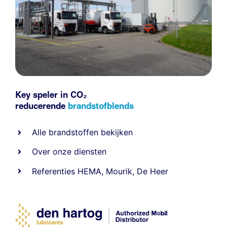
Key speler in CO₂
reducerende
brandstofblends
Alle
brandstoffen
bekijken
Over onze diensten
Referenties
HEMA
,
Mourik
,
De Heer