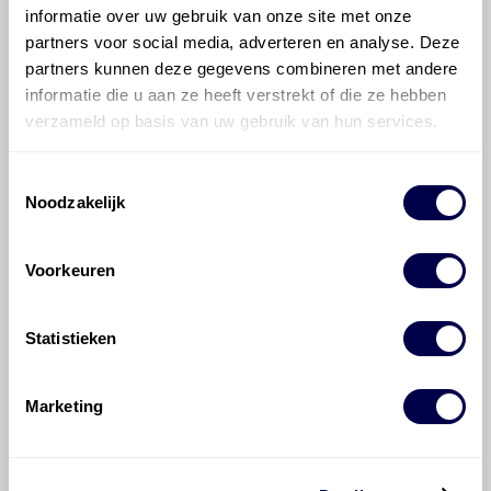
informatie over uw gebruik van onze site met onze
Hoe vaak moet de motorolie ververst
partners voor social media, adverteren en analyse. Deze
worden bij een Volkswagen Touareg?
partners kunnen deze gegevens combineren met andere
informatie die u aan ze heeft verstrekt of die ze hebben
Voor welke onderdelen van de
verzameld op basis van uw gebruik van hun services.
Volkswagen Touareg is productadvies
beschikbaar?
Toestemmingsselectie
Noodzakelijk
Voorkeuren
©
Olyslager
Alle rechten voorbehouden. Deze
Statistieken
informatie mag noch geheel noch gedeeltelijk worden
gereproduceerd, opgeslagen in een database of op
Marketing
andere manieren worden overgedragen zonder
voorafgaande schriftelijke toestemming van Olyslager
Organisation B.V. Hoewel alles in het werk is gesteld
om ervoor te zorgen dat deze gegevens zo accuraat