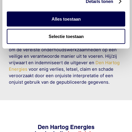
Details tonen
en compleet mogelijk zijn, wordt geen
aansprakelijkheid aanvaard, anders dan waartoe een
wettelijke verplichting bestaat, voor schade of verlies
Alles toestaan
veroorzaakt door fouten of omissies in de verstrekte
informatie. Door deze olieaanbevelingsinformatie te
Selectie toestaan
raadplegen en te gebruiken erkent de gebruiker dat
hij/zij de ervaring, de kennis en het vermogen heeft
om de vereiste onderhoudswerkzaamheden op een
veilige en verantwoorde manier uit te voeren. Hij/zij
vrijwaart en indemniseert de uitgever en
Den Hartog
Energies
voor enig verlies, letsel, claim en schade
veroorzaakt door een onjuiste interpretatie of een
onjuist gebruik van de gepubliceerde gegevens.
Den Hartog Energies