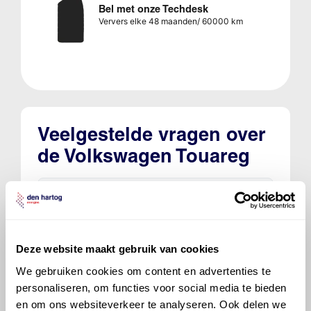
Bel met onze Techdesk
Ververs elke 48 maanden/ 60000 km
Veelgestelde vragen over
de Volkswagen Touareg
Welke motorolie adviseert Den Hartog
voor de Volkswagen Touareg Touareg 4.2
V8?
Deze website maakt gebruik van cookies
Hoeveel motorolie gaat er in een
We gebruiken cookies om content en advertenties te
Volkswagen Touareg?
personaliseren, om functies voor social media te bieden
en om ons websiteverkeer te analyseren. Ook delen we