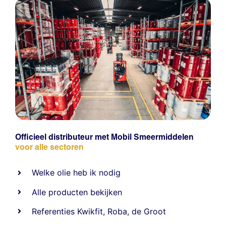
Officieel distributeur met Mobil Smeermiddelen
voor alle sectoren
Welke olie heb ik nodig
Alle producten bekijken
Referentie
s
Kwikfit
,
Roba
,
de Groot