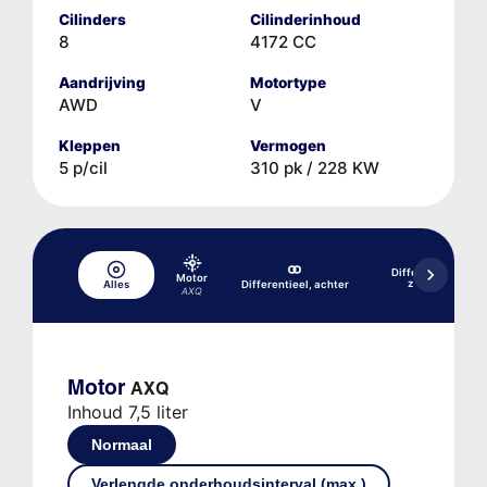
Cilinders
Cilinderinhoud
8
4172 CC
Aandrijving
Motortype
AWD
V
Kleppen
Vermogen
5 p/cil
310 pk / 228 KW
Differentieel, acht
Motor
zelfblokkerend
Alles
Differentieel, achter
AXQ
(4x4)
Motor
AXQ
Inhoud 7,5 liter
Normaal
Verlengde onderhoudsinterval (max.)