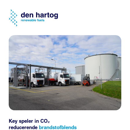
Key speler in CO₂
reducerende
brandstofblends