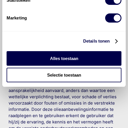
Statistieken
Marketing
©
Olyslager
Alle rechten voorbehouden. Deze
Details tonen
informatie mag noch geheel noch gedeeltelijk worden
gereproduceerd, opgeslagen in een database of op
Alles toestaan
andere manieren worden overgedragen zonder
voorafgaande schriftelijke toestemming van Olyslager
Organisation B.V. Hoewel alles in het werk is gesteld
Selectie toestaan
om ervoor te zorgen dat deze gegevens zo accuraat
en compleet mogelijk zijn, wordt geen
aansprakelijkheid aanvaard, anders dan waartoe een
wettelijke verplichting bestaat, voor schade of verlies
veroorzaakt door fouten of omissies in de verstrekte
informatie. Door deze olieaanbevelingsinformatie te
raadplegen en te gebruiken erkent de gebruiker dat
hij/zij de ervaring, de kennis en het vermogen heeft