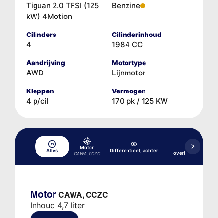
Tiguan 2.0 TFSI (125
Benzine
kW) 4Motion
Cilinders
Cilinderinhoud
4
1984 CC
Aandrijving
Motortype
AWD
Lijnmotor
Kleppen
Vermogen
4 p/cil
170 pk / 125 KW
Motor
Haakse
Alles
Differentieel, achter
overbrenging/tuss
CAWA, CCZC
Motor
CAWA, CCZC
Inhoud 4,7 liter