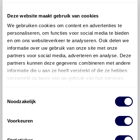
Veelgestelde vragen over
de Volkswagen Tiguan
Deze website maakt gebruik van cookies
We gebruiken cookies om content en advertenties te
personaliseren, om functies voor social media te bieden
Welke motorolie adviseert Den Hartog
en om ons websiteverkeer te analyseren. Ook delen we
voor de Volkswagen Tiguan Tiguan 2.0
informatie over uw gebruik van onze site met onze
TFSI (125 kW) 4Motion?
partners voor social media, adverteren en analyse. Deze
partners kunnen deze gegevens combineren met andere
Hoeveel motorolie gaat er in een
informatie die u aan ze heeft verstrekt of die ze hebben
Volkswagen Tiguan?
verzameld op basis van uw gebruik van hun services.
Hoe vaak moet de motorolie ververst
Toestemmingsselectie
worden bij een Volkswagen Tiguan?
Noodzakelijk
Voor welke onderdelen van de
Voorkeuren
Volkswagen Tiguan is productadvies
beschikbaar?