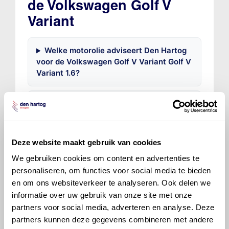
de Volkswagen Golf V
Variant
Welke motorolie adviseert Den Hartog
voor de Volkswagen Golf V Variant Golf V
Variant 1.6?
Hoeveel motorolie gaat er in een
Volkswagen Golf V Variant?
Deze website maakt gebruik van cookies
Hoe vaak moet de motorolie ververst
worden bij een Volkswagen Golf V
We gebruiken cookies om content en advertenties te
Variant?
personaliseren, om functies voor social media te bieden
en om ons websiteverkeer te analyseren. Ook delen we
informatie over uw gebruik van onze site met onze
Voor welke onderdelen van de
partners voor social media, adverteren en analyse. Deze
Volkswagen Golf V Variant is
partners kunnen deze gegevens combineren met andere
productadvies beschikbaar?