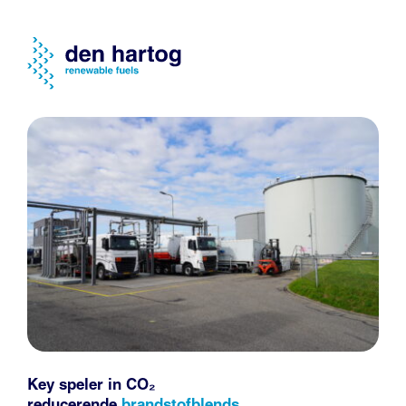
Key speler in CO₂
reducerende
brandstofblends