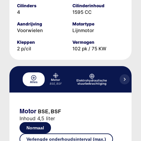
Cilinders
Cilinderinhoud
4
1595 CC
Aandrijving
Motortype
Voorwielen
Lijnmotor
Kleppen
Vermogen
2 p/cil
102 pk / 75 KW
Hydr
Motor
Elektrohydraulische
Alles
rem-/koppe
stuurbekrachtiging
BSE, BSF
Motor
BSE, BSF
Inhoud 4,5 liter
Normaal
Verlengde onderhoudsinterval (max.)