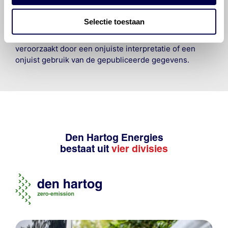
om de vereiste onderhoudswerkzaamheden op een
veilige en verantwoorde manier uit te voeren. Hij/zij
Selectie toestaan
vrijwaart en indemniseert de uitgever en
Den Hartog
Energies
voor enig verlies, letsel, claim en schade
veroorzaakt door een onjuiste interpretatie of een
onjuist gebruik van de gepubliceerde gegevens.
Den Hartog Energies
bestaat uit
vier divisies