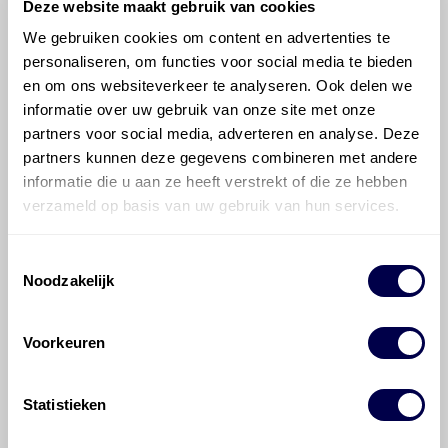
Deze website maakt gebruik van cookies
We gebruiken cookies om content en advertenties te
©
Olyslager
Alle rechten voorbehouden. Deze
personaliseren, om functies voor social media te bieden
informatie mag noch geheel noch gedeeltelijk worden
en om ons websiteverkeer te analyseren. Ook delen we
gereproduceerd, opgeslagen in een database of op
informatie over uw gebruik van onze site met onze
andere manieren worden overgedragen zonder
partners voor social media, adverteren en analyse. Deze
voorafgaande schriftelijke toestemming van Olyslager
partners kunnen deze gegevens combineren met andere
Organisation B.V. Hoewel alles in het werk is gesteld
informatie die u aan ze heeft verstrekt of die ze hebben
om ervoor te zorgen dat deze gegevens zo accuraat
en compleet mogelijk zijn, wordt geen
verzameld op basis van uw gebruik van hun services.
aansprakelijkheid aanvaard, anders dan waartoe een
wettelijke verplichting bestaat, voor schade of verlies
Toestemmingsselectie
veroorzaakt door fouten of omissies in de verstrekte
Noodzakelijk
informatie. Door deze olieaanbevelingsinformatie te
raadplegen en te gebruiken erkent de gebruiker dat
hij/zij de ervaring, de kennis en het vermogen heeft
Voorkeuren
om de vereiste onderhoudswerkzaamheden op een
veilige en verantwoorde manier uit te voeren. Hij/zij
vrijwaart en indemniseert de uitgever en
Den Hartog
Statistieken
Energies
voor enig verlies, letsel, claim en schade