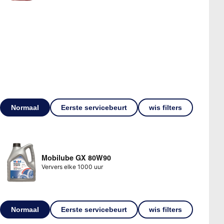
Normaal
Eerste servicebeurt
wis filters
Mobilube GX 80W90
Ververs elke 1000 uur
Normaal
Eerste servicebeurt
wis filters