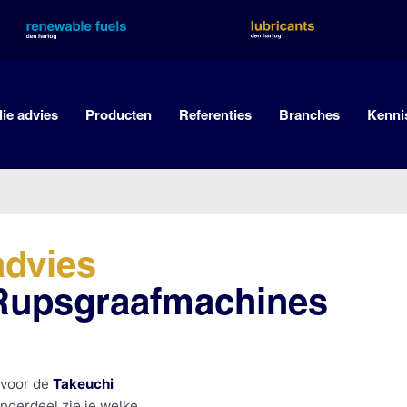
lie advies
Producten
Referenties
Branches
Kenni
advies
 Rupsgraafmachines
 voor de
Takeuchi
nderdeel zie je welke