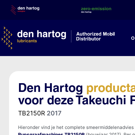
Skip
to
content
O
Den Hartog
product
voor deze Takeuchi
TB2150R
2017
Hieronder vind je het complete smeermiddelenadvies
Rupsgraafmachines TB2150R
(bouwjaar 2017). Per o