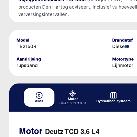
producten Den Hartog adviseert, inclusief vulhoevee
verversingsintervallen.
Model
Brandstof
TB2150R
Diesel
Aandrijving
Motortype
rupsband
Lijnmotor
Motor
Alles
Hydraulisch systeem
Deutz TCD 3.6 L4
Motor
Deutz TCD 3.6 L4