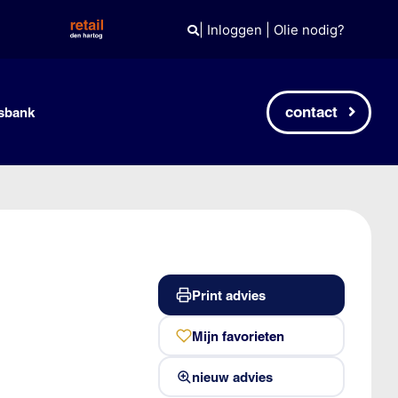
|
Inloggen
|
Olie nodig?
contact
sbank
Print advies
Mijn favorieten
nieuw advies