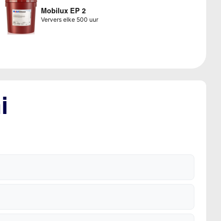
Mobilux EP 2
Ververs elke 500 uur
i