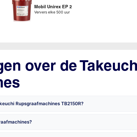
Mobil Unirex EP 2
Ververs elke 500 uur
gen over de Takeuch
nes
Takeuchi Rupsgraafmachines TB2150R?
graafmachines?