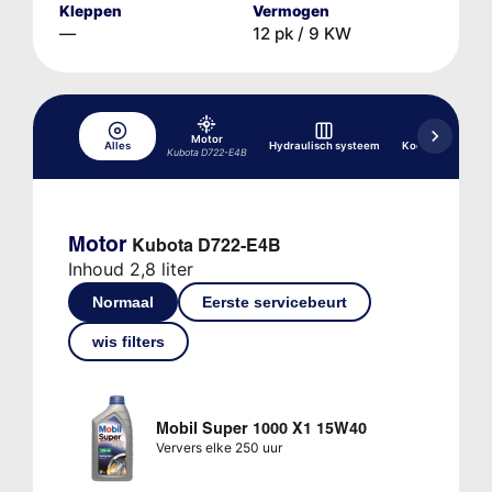
Kleppen
Vermogen
—
12 pk / 9 KW
Motor
Alles
Hydraulisch systeem
Koelsysteem
Kubota D722-E4B
Motor
Kubota D722-E4B
Inhoud 2,8 liter
Normaal
Eerste servicebeurt
wis filters
Mobil Super 1000 X1 15W40
Ververs elke 250 uur