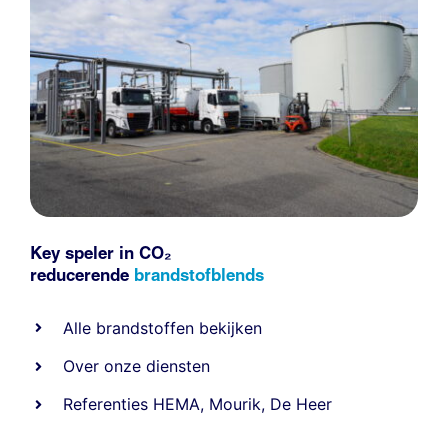
Key speler in CO₂
reducerende
brandstofblends
Alle
brandstoffen
bekijken
Over onze diensten
Referenties
HEMA
,
Mourik
,
De Heer