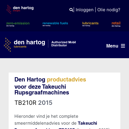
Skip
to
|
Inloggen
|
Olie nodig?
content
Menu
Olie advies
Den Hartog
productadvies
Producten
voor deze Takeuchi
Rupsgraafmachines
Referenties
TB210R
2015
Branches
Hieronder vind je het complete
Kennisbank
smeermiddelenadvies voor de
Takeuchi