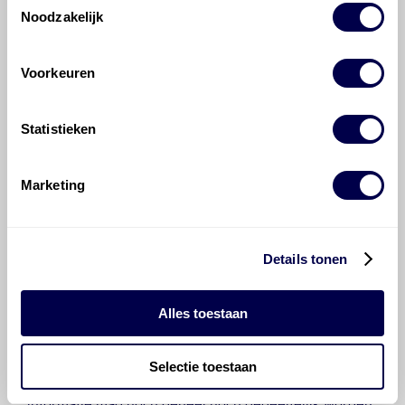
Noodzakelijk
Hoeveel motorolie gaat er in een
Takeuchi Rupsgraafmachines?
Voorkeuren
Hoe vaak moet de motorolie ververst
worden bij een Takeuchi
Statistieken
Rupsgraafmachines?
Marketing
Voor welke onderdelen van de
Takeuchi Rupsgraafmachines is
productadvies beschikbaar?
Details tonen
Alles toestaan
Selectie toestaan
©
Olyslager
Alle rechten voorbehouden. Deze
informatie mag noch geheel noch gedeeltelijk worden