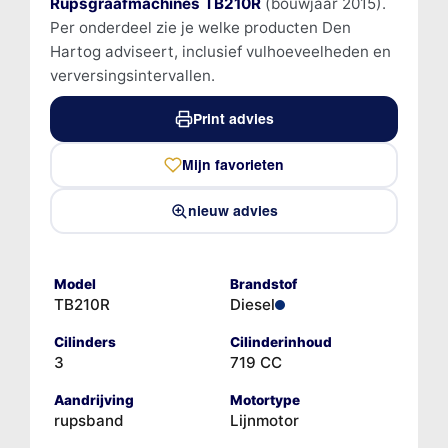
Rupsgraafmachines TB210R
(bouwjaar 2015).
Per onderdeel zie je welke producten Den
Hartog adviseert, inclusief vulhoeveelheden en
verversingsintervallen.
Print advies
Mijn favorieten
nieuw advies
Model
Brandstof
TB210R
Diesel
Cilinders
Cilinderinhoud
3
719 CC
Aandrijving
Motortype
rupsband
Lijnmotor