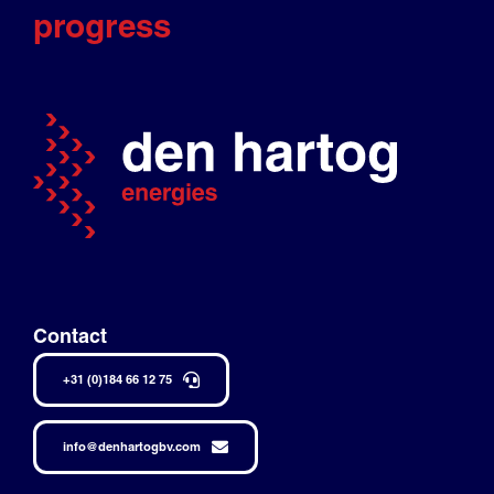
progress
Contact
+31 (0)184 66 12 75
info@denhartogbv.com