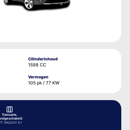
Cilinderinhoud
1598 CC
Vermogen
105 pk / 77 KW
Transaxle,
andgeschakeld
2T (MQ200) 5/1