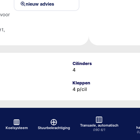
nieuw advies
 voor
rt,
Cilinders
4
Kleppen
4 p/cil
Transaxle, automatisch
h
Koelsysteem
Stuurbekrachtiging
09G 6/1
0