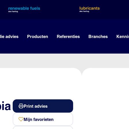
lie advies
Producten
Referenties
Branches
Kenni
ia
Print advies
Mijn favorieten