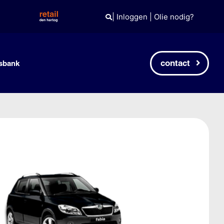
|
Inloggen
|
Olie nodig?
contact
sbank