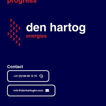
progress
Contact
+31 (0)184 66 12 75
info@denhartogbv.com