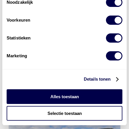
Noodzakelijk
Voorkeuren
Levert complete
laad- en
accu oplossingen
Statistieken
Installatie van laadinfra en accu’s
Energiebeheer
en
ERE’s
Marketing
Laadnetwerk
en
Laadpassen
Details tonen
Alles toestaan
Selectie toestaan