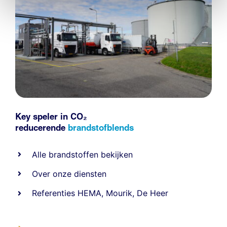
Key speler in CO₂
reducerende
brandstofblends
Alle
brandstoffen
bekijken
Over onze diensten
Referenties
HEMA
,
Mourik
,
De Heer