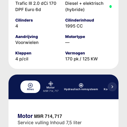
Trafic III 2.0 dCi 170
Diesel + elektrisch
DPF Euro 6d
(hybride)
Cilinders
Cilinderinhoud
4
1995 CC
Aandrijving
Motortype
Voorwielen
—
Kleppen
Vermogen
4 p/cil
170 pk / 125 KW
Motor
Alles
Hydraulisch remsysteem
Koelsysteem
M9R 714, 717
Motor
M9R 714, 717
Service vulling Inhoud 7,5 liter