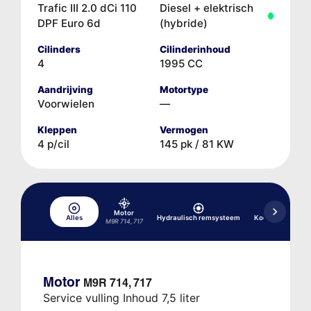
Trafic III 2.0 dCi 110
Diesel + elektrisch
DPF Euro 6d
(hybride)
Cilinders
Cilinderinhoud
4
1995 CC
Aandrijving
Motortype
Voorwielen
—
Kleppen
Vermogen
4 p/cil
145 pk / 81 KW
Motor
Alles
Hydraulisch remsysteem
Koelsysteem
M9R 714, 717
Motor
M9R 714, 717
Service vulling Inhoud 7,5 liter