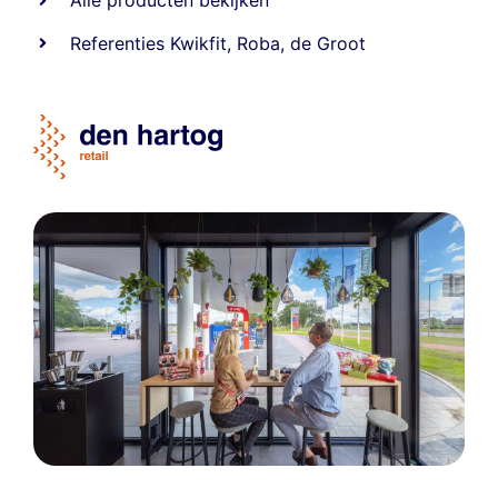
Alle producten bekijken
Referentie
s
Kwikfit
,
Roba
,
de Groot