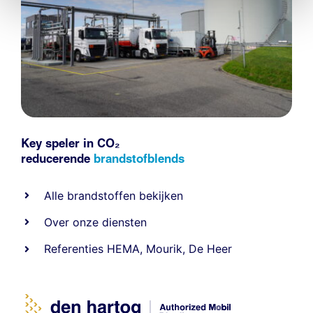
Key speler in CO₂
reducerende
brandstofblends
Alle
brandstoffen
bekijken
Over onze diensten
Referenties
HEMA
,
Mourik
,
De Heer