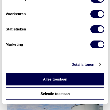
Levert complete
Voorkeuren
laad- en
accu oplossingen
Statistieken
Installatie van laadinfra en accu’s
Energiebeheer
en
ERE’s
Marketing
Laadnetwerk
en
Laadpassen
Details tonen
Alles toestaan
Selectie toestaan