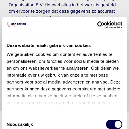
Organisation B.V. Hoewel alles in het werk is gesteld
om ervoor te zorgen dat deze gegevens zo accuraat
en compleet mogelijk zijn, wordt geen
aansprakelijkheid aanvaard, anders dan waartoe een
wettelijke verplichting bestaat, voor schade of verlies
veroorzaakt door fouten of omissies in de verstrekte
informatie. Door deze olieaanbevelingsinformatie te
Deze website maakt gebruik van cookies
raadplegen en te gebruiken erkent de gebruiker dat
We gebruiken cookies om content en advertenties te
hij/zij de ervaring, de kennis en het vermogen heeft
personaliseren, om functies voor social media te bieden
om de vereiste onderhoudswerkzaamheden op een
veilige en verantwoorde manier uit te voeren. Hij/zij
en om ons websiteverkeer te analyseren. Ook delen we
vrijwaart en indemniseert de uitgever en
Den Hartog
informatie over uw gebruik van onze site met onze
Energies
voor enig verlies, letsel, claim en schade
partners voor social media, adverteren en analyse. Deze
veroorzaakt door een onjuiste interpretatie of een
partners kunnen deze gegevens combineren met andere
onjuist gebruik van de gepubliceerde gegevens.
informatie die u aan ze heeft verstrekt of die ze hebben
verzameld op basis van uw gebruik van hun services.
Toestemmingsselectie
Noodzakelijk