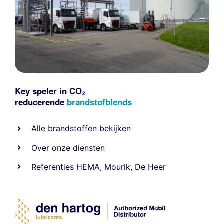
Key speler in CO₂
reducerende
brandstofblends
Alle
brandstoffen
bekijken
Over onze diensten
Referenties
HEMA
,
Mourik
,
De Heer