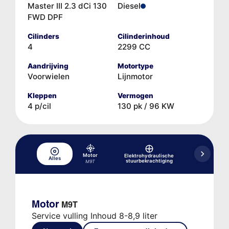
Master III 2.3 dCi 130
Diesel
FWD DPF
Cilinders
Cilinderinhoud
4
2299 CC
Aandrijving
Motortype
Voorwielen
Lijnmotor
Kleppen
Vermogen
4 p/cil
130 pk / 96 KW
Motor
Elektrohydraulische
Hydr
Alles
stuurbekrachtiging
rem-/koppe
M9T
Motor
M9T
Service vulling Inhoud 8-8,9 liter