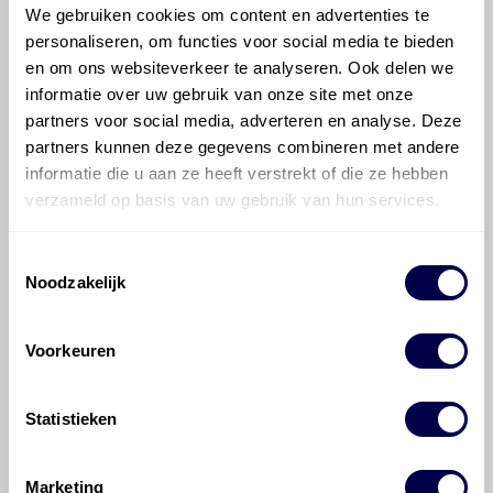
We gebruiken cookies om content en advertenties te
voor de Renault Mascott Mascott 160
personaliseren, om functies voor social media te bieden
DXi?
en om ons websiteverkeer te analyseren. Ook delen we
informatie over uw gebruik van onze site met onze
Hoeveel motorolie gaat er in een
partners voor social media, adverteren en analyse. Deze
Renault Mascott?
partners kunnen deze gegevens combineren met andere
informatie die u aan ze heeft verstrekt of die ze hebben
verzameld op basis van uw gebruik van hun services.
Hoe vaak moet de motorolie ververst
worden bij een Renault Mascott?
Toestemmingsselectie
Noodzakelijk
Voor welke onderdelen van de Renault
Mascott is productadvies beschikbaar?
Voorkeuren
Statistieken
Marketing