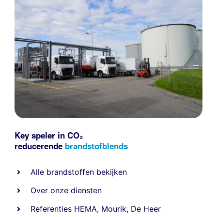
Key speler in CO₂
reducerende
brandstofblends
Alle
brandstoffen
bekijken
Over onze diensten
Referenties
HEMA
,
Mourik
,
De Heer