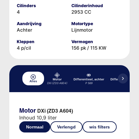
Cilinders
Cilinderinhoud
4
2953 CC
Aandrijving
Motortype
Achter
Lijnmotor
Kleppen
Vermogen
4 p/cil
156 pk / 115 KW
Motor
Differentieel, achter
Differentieel, acht
Alles
DXi (ZD3 A604)
P 569
P 669
Motor
DXi (ZD3 A604)
Inhoud 10,9 liter
Normaal
Verlengd
wis filters