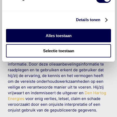
©
Olyslager
Alle rechten voorbehouden. Deze
informatie mag noch geheel noch gedeeltelijk worden
gereproduceerd, opgeslagen in een database of op
andere manieren worden overgedragen zonder
Details tonen
voorafgaande schriftelijke toestemming van Olyslager
Organisation B.V. Hoewel alles in het werk is gesteld
om ervoor te zorgen dat deze gegevens zo accuraat
Alles toestaan
en compleet mogelijk zijn, wordt geen
aansprakelijkheid aanvaard, anders dan waartoe een
Selectie toestaan
wettelijke verplichting bestaat, voor schade of verlies
veroorzaakt door fouten of omissies in de verstrekte
informatie. Door deze olieaanbevelingsinformatie te
raadplegen en te gebruiken erkent de gebruiker dat
hij/zij de ervaring, de kennis en het vermogen heeft
om de vereiste onderhoudswerkzaamheden op een
veilige en verantwoorde manier uit te voeren. Hij/zij
vrijwaart en indemniseert de uitgever en
Den Hartog
Energies
voor enig verlies, letsel, claim en schade
veroorzaakt door een onjuiste interpretatie of een
onjuist gebruik van de gepubliceerde gegevens.