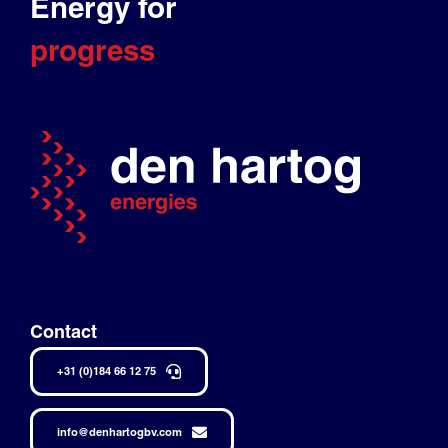
Energy for
progress
Contact
+31 (0)184 66 12 75
info@denhartogbv.com