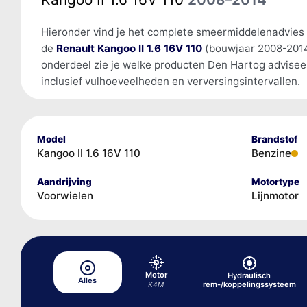
Hieronder vind je het complete smeermiddelenadvies
de
Renault Kangoo II 1.6 16V 110
(bouwjaar 2008-2014
onderdeel zie je welke producten Den Hartog advisee
inclusief vulhoeveelheden en verversingsintervallen.
Model
Brandstof
Kangoo II 1.6 16V 110
Benzine
Aandrijving
Motortype
Voorwielen
Lijnmotor
Motor
Hydraulisch
Alles
rem-/koppelingssysteem
K4M