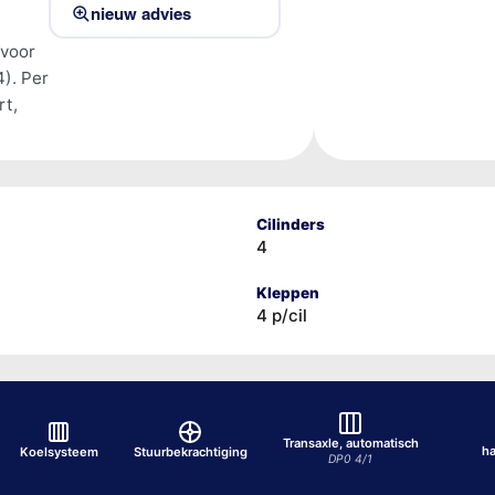
nieuw advies
 voor
). Per
rt,
Cilinders
4
Kleppen
4 p/cil
Transaxle, automatisch
h
Koelsysteem
Stuurbekrachtiging
DP0 4/1