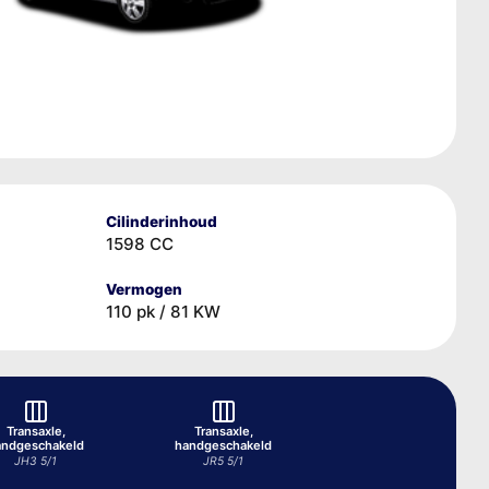
Cilinderinhoud
1598 CC
Vermogen
110 pk / 81 KW
Transaxle,
Transaxle,
andgeschakeld
handgeschakeld
JH3 5/1
JR5 5/1