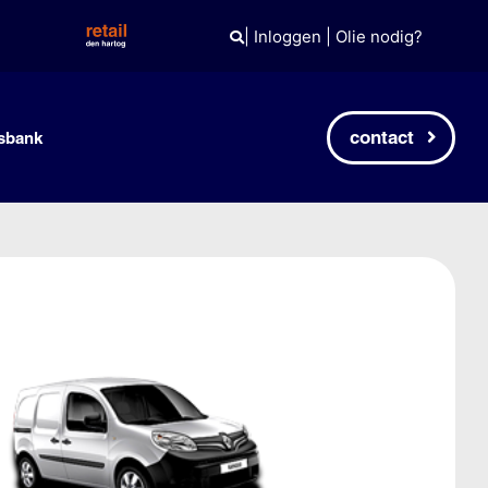
|
Inloggen
|
Olie nodig?
contact
sbank