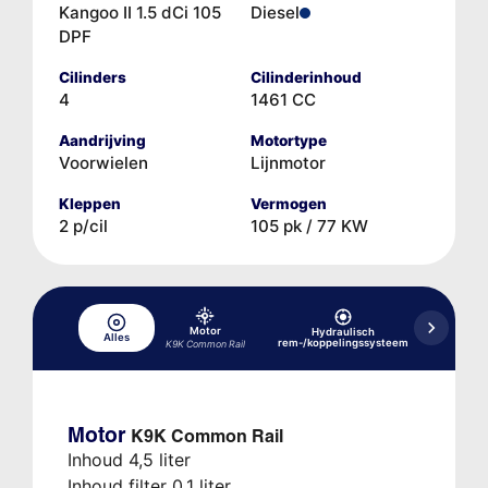
Kangoo II 1.5 dCi 105
Diesel
DPF
Cilinders
Cilinderinhoud
4
1461 CC
Aandrijving
Motortype
Voorwielen
Lijnmotor
Kleppen
Vermogen
2 p/cil
105 pk / 77 KW
Motor
Hydraulisch
Alles
Koelsys
rem-/koppelingssysteem
K9K Common Rail
Motor
K9K Common Rail
Inhoud 4,5 liter
Inhoud filter 0,1 liter