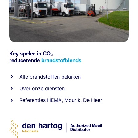
Key speler in CO₂
reducerende
brandstofblends
Alle
brandstoffen
bekijken
Over onze diensten
Referenties
HEMA
,
Mourik
,
De Heer