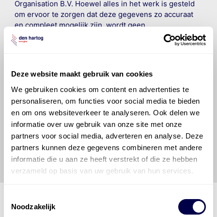
Organisation B.V. Hoewel alles in het werk is gesteld
om ervoor te zorgen dat deze gegevens zo accuraat
en compleet mogelijk zijn, wordt geen
aansprakelijkheid aanvaard, anders dan waartoe een
wettelijke verplichting bestaat, voor schade of verlies
veroorzaakt door fouten of omissies in de verstrekte
informatie. Door deze olieaanbevelingsinformatie te
Deze website maakt gebruik van cookies
raadplegen en te gebruiken erkent de gebruiker dat
hij/zij de ervaring, de kennis en het vermogen heeft
We gebruiken cookies om content en advertenties te
om de vereiste onderhoudswerkzaamheden op een
personaliseren, om functies voor social media te bieden
veilige en verantwoorde manier uit te voeren. Hij/zij
en om ons websiteverkeer te analyseren. Ook delen we
vrijwaart en indemniseert de uitgever en
Den Hartog
informatie over uw gebruik van onze site met onze
Energies
voor enig verlies, letsel, claim en schade
partners voor social media, adverteren en analyse. Deze
veroorzaakt door een onjuiste interpretatie of een
partners kunnen deze gegevens combineren met andere
onjuist gebruik van de gepubliceerde gegevens.
informatie die u aan ze heeft verstrekt of die ze hebben
verzameld op basis van uw gebruik van hun services.
Toestemmingsselectie
Noodzakelijk