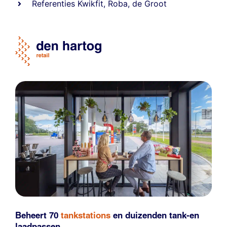
Referentie
s
Kwikfit
,
Roba
,
de Groot
Beheert 70
tankstations
en duizenden
tank-en
laadpassen