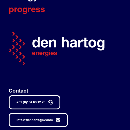
progress
Contact
+31 (0)184 66 12 75
info@denhartogbv.com