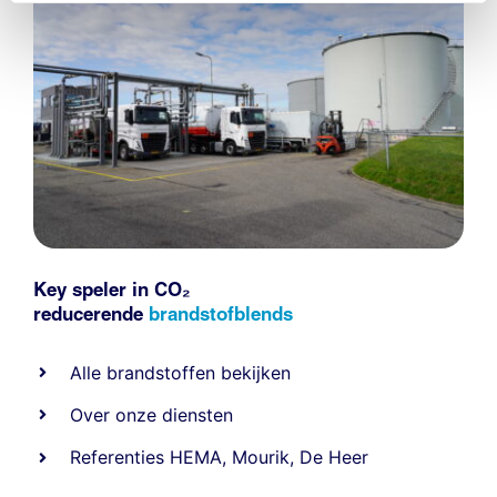
Key speler in CO₂
reducerende
brandstofblends
Alle
brandstoffen
bekijken
Over onze diensten
Referenties
HEMA
,
Mourik
,
De Heer