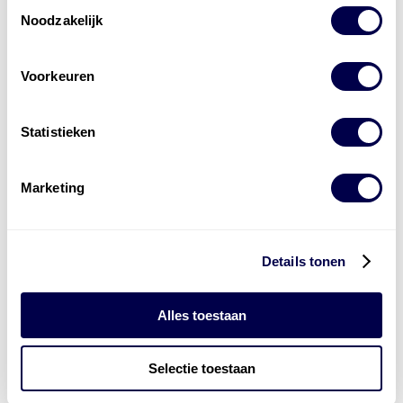
Toestemmingsselectie
Noodzakelijk
Voorkeuren
Levert complete
laad- en
accu oplossingen
Statistieken
Installatie van laadinfra en accu’s
Marketing
Energiebeheer
en
ERE’s
Laadnetwerk
en
Laadpassen
Details tonen
Alles toestaan
Selectie toestaan