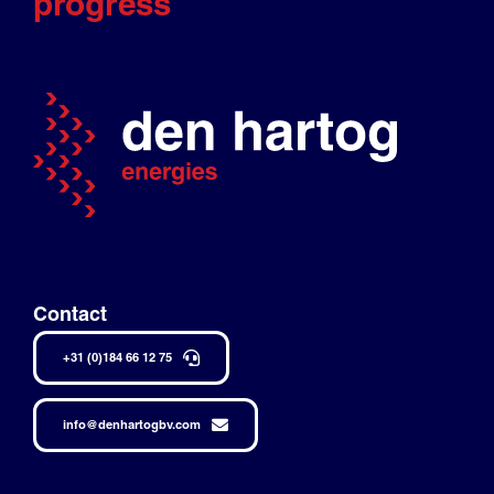
progress
Contact
+31 (0)184 66 12 75
info@denhartogbv.com