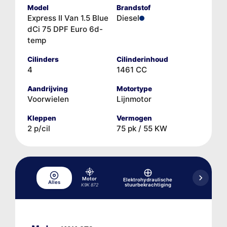
Model
Brandstof
Express II Van 1.5 Blue
Diesel
dCi 75 DPF Euro 6d-
temp
Cilinders
Cilinderinhoud
4
1461 CC
Aandrijving
Motortype
Voorwielen
Lijnmotor
Kleppen
Vermogen
2 p/cil
75 pk / 55 KW
Motor
Elektrohydraulische
Hydr
Alles
stuurbekrachtiging
rem-/koppe
K9K 872