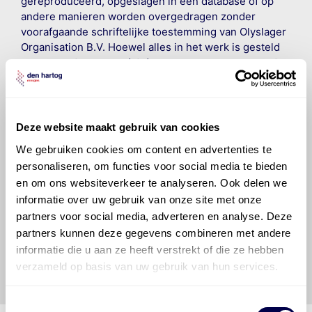
gereproduceerd, opgeslagen in een database of op
andere manieren worden overgedragen zonder
voorafgaande schriftelijke toestemming van Olyslager
Organisation B.V. Hoewel alles in het werk is gesteld
om ervoor te zorgen dat deze gegevens zo accuraat
en compleet mogelijk zijn, wordt geen
aansprakelijkheid aanvaard, anders dan waartoe een
wettelijke verplichting bestaat, voor schade of verlies
veroorzaakt door fouten of omissies in de verstrekte
Deze website maakt gebruik van cookies
informatie. Door deze olieaanbevelingsinformatie te
We gebruiken cookies om content en advertenties te
raadplegen en te gebruiken erkent de gebruiker dat
personaliseren, om functies voor social media te bieden
hij/zij de ervaring, de kennis en het vermogen heeft
en om ons websiteverkeer te analyseren. Ook delen we
om de vereiste onderhoudswerkzaamheden op een
informatie over uw gebruik van onze site met onze
veilige en verantwoorde manier uit te voeren. Hij/zij
vrijwaart en indemniseert de uitgever en
Den Hartog
partners voor social media, adverteren en analyse. Deze
Energies
voor enig verlies, letsel, claim en schade
partners kunnen deze gegevens combineren met andere
veroorzaakt door een onjuiste interpretatie of een
informatie die u aan ze heeft verstrekt of die ze hebben
onjuist gebruik van de gepubliceerde gegevens.
verzameld op basis van uw gebruik van hun services.
Toestemmingsselectie