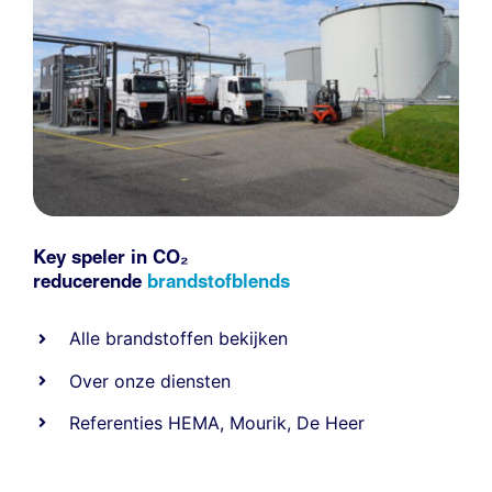
Key speler in CO₂
reducerende
brandstofblends
Alle
brandstoffen
bekijken
Over onze diensten
Referenties
HEMA
,
Mourik
,
De Heer