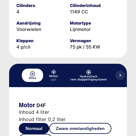
Cilinders
Cilinderinhoud
4
1149 CC
Aandrijving
Motortype
Voorwielen
Lijnmotor
Kleppen
Vermogen
4 p/cil
75 pk / 55 KW
Motor
Hydraulisch
Hydraulisc
Alles
rem-/koppelingssysteem
versne
D4F
Motor
D4F
Inhoud 4 liter
Inhoud filter 0,2 liter
Normaal
Zware omstandigheden