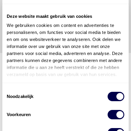
om de vereiste onderhoudswerkzaamheden op een
veilige en verantwoorde manier uit te voeren. Hij/zij
vrijwaart en indemniseert de uitgever en
Den Hartog
Deze website maakt gebruik van cookies
Energies
voor enig verlies, letsel, claim en schade
We gebruiken cookies om content en advertenties te
veroorzaakt door een onjuiste interpretatie of een
personaliseren, om functies voor social media te bieden
onjuist gebruik van de gepubliceerde gegevens.
en om ons websiteverkeer te analyseren. Ook delen we
informatie over uw gebruik van onze site met onze
partners voor social media, adverteren en analyse. Deze
partners kunnen deze gegevens combineren met andere
informatie die u aan ze heeft verstrekt of die ze hebben
verzameld op basis van uw gebruik van hun services.
Den Hartog Energies
bestaat uit
vier divisies
Toestemmingsselectie
Noodzakelijk
Voorkeuren