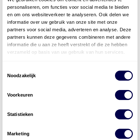
personaliseren, om functies voor social media te bieden
en om ons websiteverkeer te analyseren. Ook delen we
informatie over uw gebruik van onze site met onze
partners voor social media, adverteren en analyse. Deze
Levert complete
partners kunnen deze gegevens combineren met andere
laad- en
accu oplossingen
informatie die u aan ze heeft verstrekt of die ze hebben
verzameld op basis van uw gebruik van hun services.
Installatie van laadinfra en accu’s
Energiebeheer
en
ERE’s
Toestemmingsselectie
Noodzakelijk
Laadnetwerk
en
Laadpassen
Voorkeuren
Statistieken
Marketing