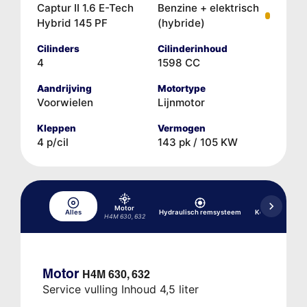
Captur II 1.6 E-Tech
Benzine + elektrisch
Hybrid 145 PF
(hybride)
Cilinders
Cilinderinhoud
4
1598 CC
Aandrijving
Motortype
Voorwielen
Lijnmotor
Kleppen
Vermogen
4 p/cil
143 pk / 105 KW
Motor
Alles
Hydraulisch remsysteem
Koelsysteem
H4M 630, 632
Motor
H4M 630, 632
Service vulling Inhoud 4,5 liter