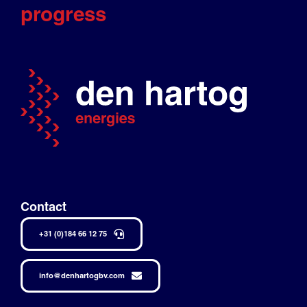
progress
Contact
+31 (0)184 66 12 75
info@denhartogbv.com