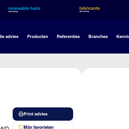
lie advies
Producten
Referenties
Branches
Kenni
Print advies
Mijn favorieten
RWD