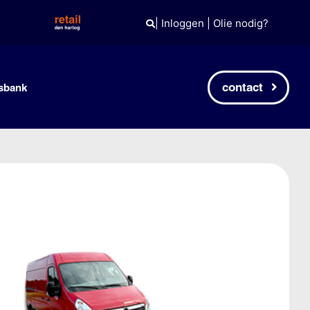
|
Inloggen
|
Olie nodig?
contact
sbank