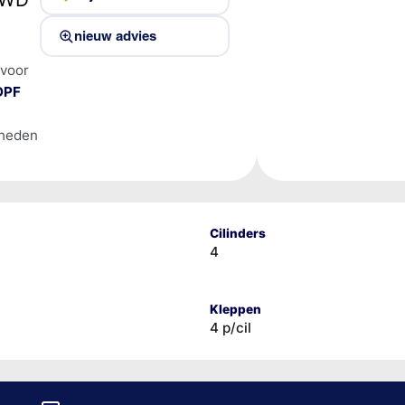
nieuw advies
 voor
DPF
lheden
Cilinders
4
Kleppen
4 p/cil