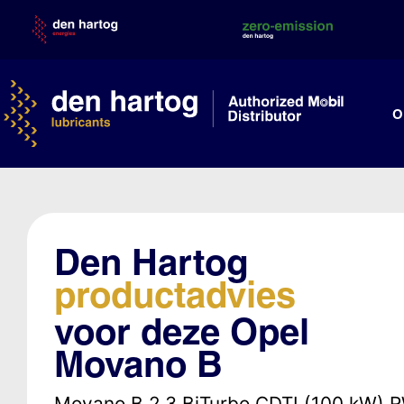
Skip
to
content
O
Den Hartog
productadvies
voor deze Opel
Movano B
Movano B 2.3 BiTurbo CDTI (100 kW) 