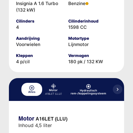
Insignia A 1.6 Turbo
Benzine
(132 kW)
Cilinders
Cilinderinhoud
4
1598 CC
Aandrijving
Motortype
Voorwielen
Lijnmotor
Kleppen
Vermogen
4 p/cil
180 pk / 132 KW
Motor
Hydraulisch
Alles
Koelsystee
rem-/koppelingssysteem
A16LET (LLU)
Motor
A16LET (LLU)
Inhoud 4,5 liter