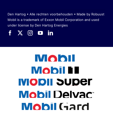
Den Hartog • Alle rechten voorbehouden •
Made by Robuust
Mobil is a trademark of Exxon Mobil Corporation
and used
under license by Den Hartog Energies