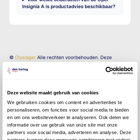
Insignia A is productadvies beschikbaar?
©
Olyslager
Alle rechten voorbehouden. Deze
informatie mag noch geheel noch gedeeltelijk worden
gereproduceerd, opgeslagen in een database of op
andere manieren worden overgedragen zonder
voorafgaande schriftelijke toestemming van Olyslager
Organisation B.V. Hoewel alles in het werk is gesteld
Deze website maakt gebruik van cookies
om ervoor te zorgen dat deze gegevens zo accuraat
We gebruiken cookies om content en advertenties te
en compleet mogelijk zijn, wordt geen
personaliseren, om functies voor social media te bieden
aansprakelijkheid aanvaard, anders dan waartoe een
en om ons websiteverkeer te analyseren. Ook delen we
wettelijke verplichting bestaat, voor schade of verlies
informatie over uw gebruik van onze site met onze
veroorzaakt door fouten of omissies in de verstrekte
partners voor social media, adverteren en analyse. Deze
informatie. Door deze olieaanbevelingsinformatie te
raadplegen en te gebruiken erkent de gebruiker dat
partners kunnen deze gegevens combineren met andere