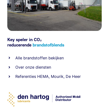
Key speler in CO₂
reducerende
brandstofblends
Alle
brandstoffen
bekijken
Over onze diensten
Referenties
HEMA
,
Mourik
,
De Heer