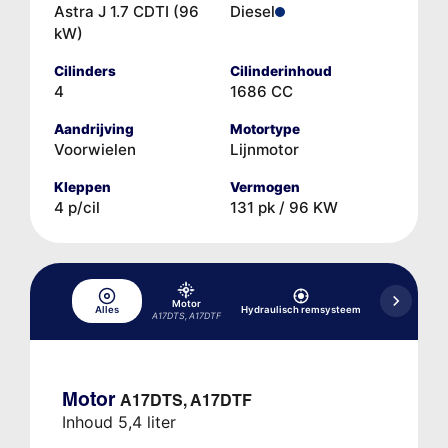
Astra J 1.7 CDTI (96
Diesel
kW)
Cilinders
Cilinderinhoud
4
1686 CC
Aandrijving
Motortype
Voorwielen
Lijnmotor
Kleppen
Vermogen
4 p/cil
131 pk / 96 KW
Motor
Alles
Hydraulisch remsysteem
Koelsysteem
A17DTS, A17DTF
Motor
A17DTS, A17DTF
Inhoud 5,4 liter