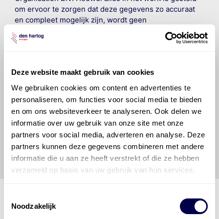
om ervoor te zorgen dat deze gegevens zo accuraat
en compleet mogelijk zijn, wordt geen
aansprakelijkheid aanvaard, anders dan waartoe een
wettelijke verplichting bestaat, voor schade of verlies
veroorzaakt door fouten of omissies in de verstrekte
informatie. Door deze olieaanbevelingsinformatie te
Deze website maakt gebruik van cookies
raadplegen en te gebruiken erkent de gebruiker dat
hij/zij de ervaring, de kennis en het vermogen heeft
We gebruiken cookies om content en advertenties te
om de vereiste onderhoudswerkzaamheden op een
personaliseren, om functies voor social media te bieden
veilige en verantwoorde manier uit te voeren. Hij/zij
en om ons websiteverkeer te analyseren. Ook delen we
vrijwaart en indemniseert de uitgever en
Den Hartog
informatie over uw gebruik van onze site met onze
Energies
voor enig verlies, letsel, claim en schade
partners voor social media, adverteren en analyse. Deze
veroorzaakt door een onjuiste interpretatie of een
partners kunnen deze gegevens combineren met andere
onjuist gebruik van de gepubliceerde gegevens.
informatie die u aan ze heeft verstrekt of die ze hebben
verzameld op basis van uw gebruik van hun services.
Toestemmingsselectie
Noodzakelijk