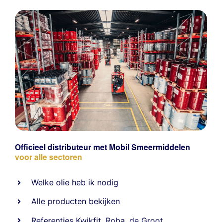
Officieel distributeur met Mobil Smeermiddelen
voor alle sectoren
Welke olie heb ik nodig
Alle producten bekijken
Referentie
s
Kwikfit
,
Roba
,
de Groot