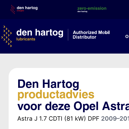
Skip
to
content
O
Den Hartog
productadvies
voor deze Opel Astr
Astra J 1.7 CDTI (81 kW) DPF
2009–20