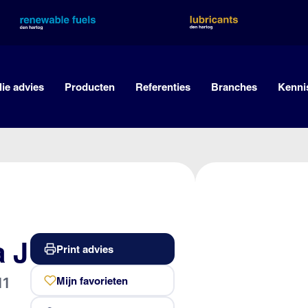
lie advies
Producten
Referenties
Branches
Kenni
a J
Print advies
11
Mijn favorieten