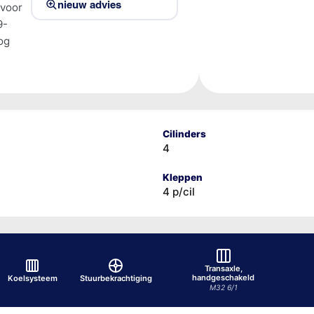
nieuw advies
 voor
9-
og
Cilinders
4
Kleppen
4 p/cil
Transaxle,
handgeschakeld
Koelsysteem
Stuurbekrachtiging
M32 6/1