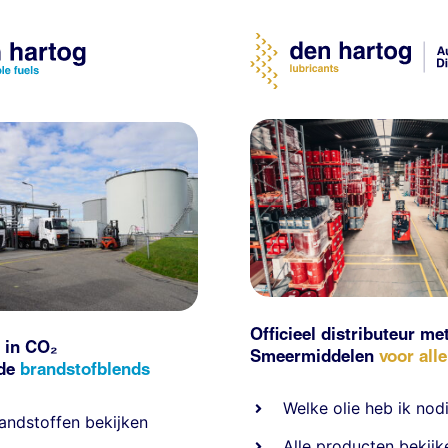
Officieel distributeur me
 in CO₂
Smeermiddelen
voor all
nde
brandstofblends
Welke olie heb ik nod
andstoffen
bekijken
Alle producten bekijk