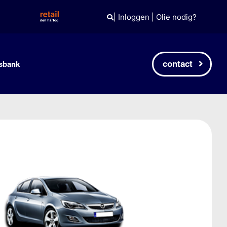
|
Inloggen
|
Olie nodig?
contact
sbank