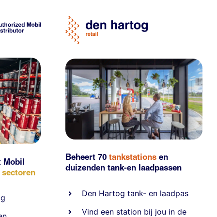
Beheert 70
tankstations
en
t Mobil
duizenden
tank-en laadpassen
e sectoren
Den Hartog tank- en laadpas
ig
Vind een station bij jou in de
en