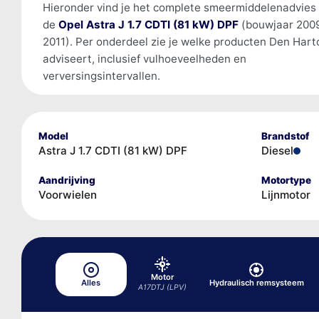
Hieronder vind je het complete smeermiddelenadvies
de
Opel Astra J 1.7 CDTI (81 kW) DPF
(bouwjaar 200
2011). Per onderdeel zie je welke producten Den Hart
adviseert, inclusief vulhoeveelheden en
verversingsintervallen.
Model
Brandstof
Astra J 1.7 CDTI (81 kW) DPF
Diesel
Aandrijving
Motortype
Voorwielen
Lijnmotor
Motor
Alles
Hydraulisch remsysteem
A17DTJ (LPV)