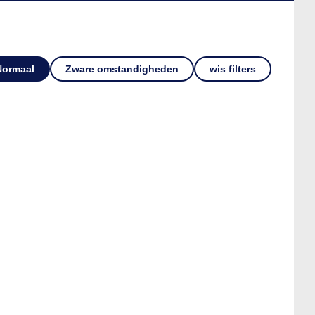
Normaal
Zware omstandigheden
wis filters