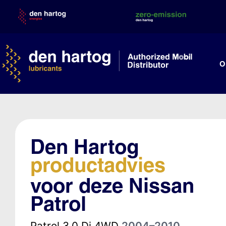
Skip
to
content
O
Den Hartog
productadvies
voor deze Nissan
Patrol
Patrol 3.0 Di 4WD
2004–2010