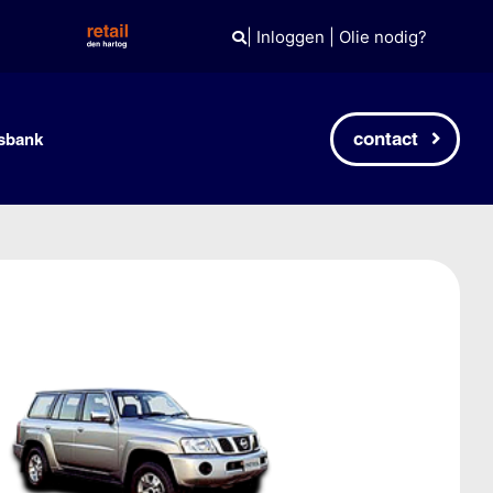
|
Inloggen
|
Olie nodig?
contact
sbank