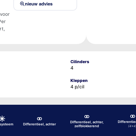
nieuw advies
 voor
Per
rt,
Cilinders
4
Kleppen
4 p/cil
Differentie
Differentieel, achter,
osysteem
Differentieel, achter
zelfblokkerend
(4x4