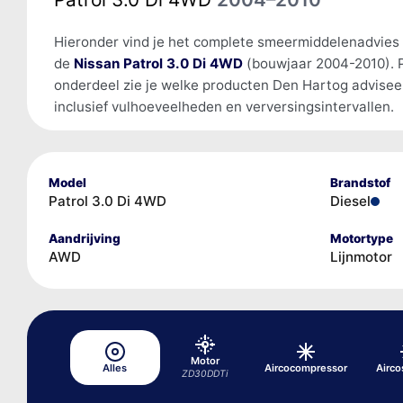
Hieronder vind je het complete smeermiddelenadvies
de
Nissan Patrol 3.0 Di 4WD
(bouwjaar 2004-2010). 
onderdeel zie je welke producten Den Hartog advisee
inclusief vulhoeveelheden en verversingsintervallen.
Model
Brandstof
Patrol 3.0 Di 4WD
Diesel
Aandrijving
Motortype
AWD
Lijnmotor
Motor
Alles
Aircocompressor
Airc
ZD30DDTi