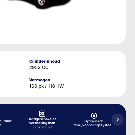
Cilinderinhoud
2953 CC
Vermogen
160 pk / 118 KW
Handgeschakelde
el, voor
Hydraulisch
versnellingsbak
Koels
rem-/koppelingssysteem
)
FS5R50B 5/1