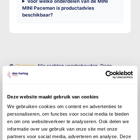
Voor welke onderdelen van de MINI
MINI Paceman is productadvies
beschikbaar?
©
Olyslager
Alle rechten voorbehouden. Deze
informatie mag noch geheel noch gedeeltelijk worden
gereproduceerd, opgeslagen in een database of op
andere manieren worden overgedragen zonder
voorafgaande schriftelijke toestemming van Olyslager
Deze website maakt gebruik van cookies
Organisation B.V. Hoewel alles in het werk is gesteld
We gebruiken cookies om content en advertenties te
om ervoor te zorgen dat deze gegevens zo accuraat
en compleet mogelijk zijn, wordt geen
personaliseren, om functies voor social media te bieden
aansprakelijkheid aanvaard, anders dan waartoe een
en om ons websiteverkeer te analyseren. Ook delen we
wettelijke verplichting bestaat, voor schade of verlies
informatie over uw gebruik van onze site met onze
veroorzaakt door fouten of omissies in de verstrekte
partners voor social media, adverteren en analyse. Deze