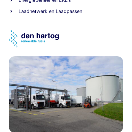
Energiebeheer
en
ERE’s
Laadnetwerk
en
Laadpassen