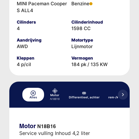
MINI Paceman Cooper
Benzine
S ALL4
Cilinders
Cilinderinhoud
4
1598 CC
Aandrijving
Motortype
AWD
Lijnmotor
Kleppen
Vermogen
4 p/cil
184 pk / 135 KW
Hydraulisch
Motor
Alles
Differentieel, achter
rem-/koppelingssys
N18B16
DSC
Motor
N18B16
Service vulling Inhoud 4,2 liter