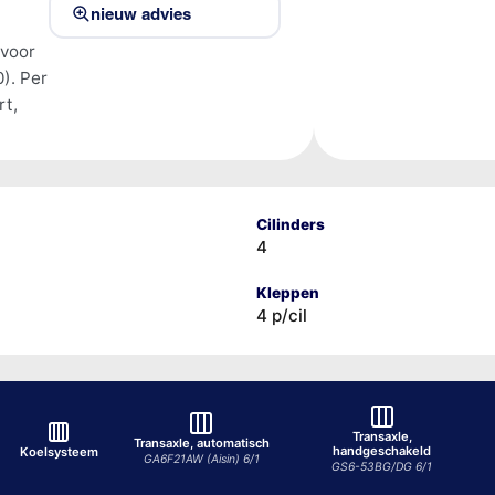
nieuw advies
 voor
). Per
rt,
Cilinders
4
Kleppen
4 p/cil
Transaxle,
Transaxle, automatisch
handgeschakeld
Koelsysteem
GA6F21AW (Aisin) 6/1
GS6-53BG/DG 6/1