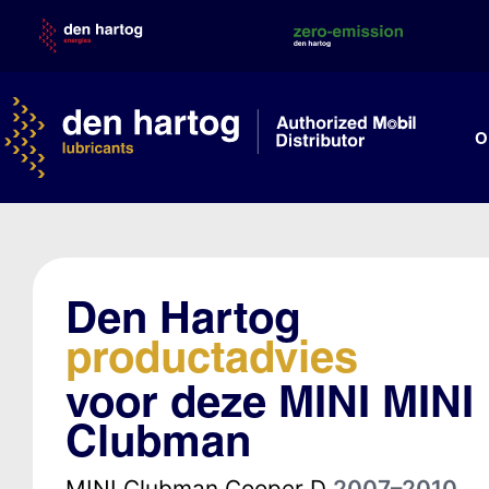
Skip
to
content
O
Den Hartog
productadvies
voor deze MINI MINI
Clubman
MINI Clubman Cooper D
2007–2010