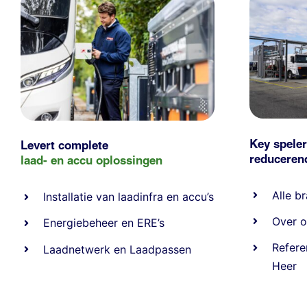
Key speler
Levert complete
reducere
laad- en
accu oplossingen
Alle
br
Installatie van laadinfra en accu’s
Over o
Energiebeheer
en
ERE’s
Refere
Laadnetwerk
en
Laadpassen
Heer