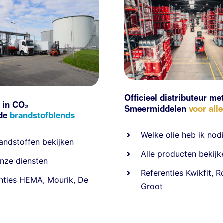
Officieel distributeur me
 in CO₂
Smeermiddelen
voor all
nde
brandstofblends
Welke olie heb ik nod
andstoffen
bekijken
Alle producten bekijk
nze diensten
Referentie
s
Kwikfit
,
R
nties
HEMA
,
Mourik
,
De
Groot