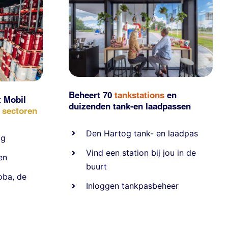
Beheert 70
tankstations
en
t Mobil
duizenden
tank-en laadpassen
e sectoren
Den Hartog tank- en laadpas
ig
Vind een station bij jou in de
en
buurt
oba
,
de
Inloggen tankpasbeheer