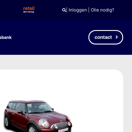
|
Inloggen
|
Olie nodig?
contact
sbank