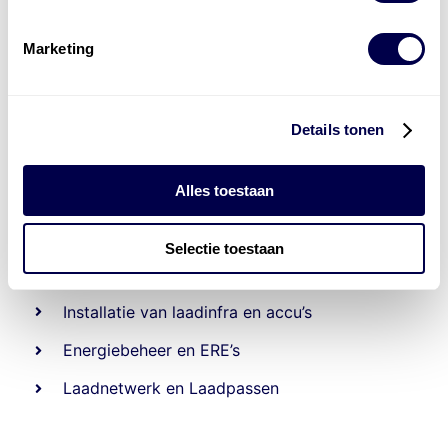
Marketing
Details tonen
Alles toestaan
Levert complete
Selectie toestaan
laad- en
accu oplossingen
Installatie van laadinfra en accu’s
Energiebeheer
en
ERE’s
Laadnetwerk
en
Laadpassen