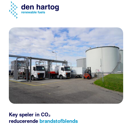
Key speler in CO₂
reducerende
brandstofblends