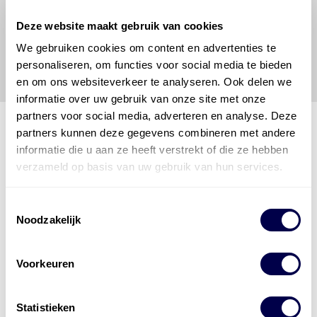
vrijwaart en indemniseert de uitgever en
Den Hartog
Deze website maakt gebruik van cookies
Energies
voor enig verlies, letsel, claim en schade
veroorzaakt door een onjuiste interpretatie of een
We gebruiken cookies om content en advertenties te
onjuist gebruik van de gepubliceerde gegevens.
personaliseren, om functies voor social media te bieden
en om ons websiteverkeer te analyseren. Ook delen we
informatie over uw gebruik van onze site met onze
partners voor social media, adverteren en analyse. Deze
partners kunnen deze gegevens combineren met andere
informatie die u aan ze heeft verstrekt of die ze hebben
Den Hartog Energies
verzameld op basis van uw gebruik van hun services.
bestaat uit
vier divisies
Toestemmingsselectie
Noodzakelijk
Voorkeuren
Statistieken