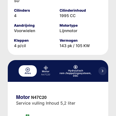
SD
Cilinders
Cilinderinhoud
4
1995 CC
Aandrijving
Motortype
Voorwielen
Lijnmotor
Kleppen
Vermogen
4 p/cil
143 pk / 105 KW
Hydraulisch
Motor
Alles
rem-/koppelingssysteem,
Koelsysteem
N47C20
DSC
Motor
N47C20
Service vulling Inhoud 5,2 liter