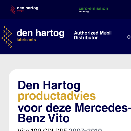
Skip
to
content
O
Den Hartog
productadvies
voor deze Mercedes
Benz Vito
Vito 109 CDI DPF
2007–2010