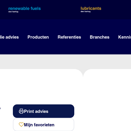
lie advies
Producten
Referenties
Branches
Kenni
-
Print advies
Mijn favorieten