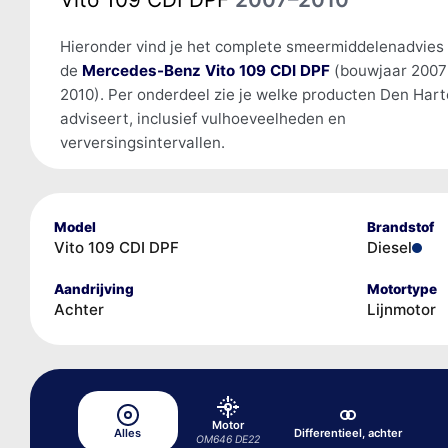
Hieronder vind je het complete smeermiddelenadvies
de
Mercedes-Benz Vito 109 CDI DPF
(bouwjaar 2007
2010). Per onderdeel zie je welke producten Den Har
adviseert, inclusief vulhoeveelheden en
verversingsintervallen.
Model
Brandstof
Vito 109 CDI DPF
Diesel
Aandrijving
Motortype
Achter
Lijnmotor
Motor
Alles
Differentieel, achter
OM646 DE22