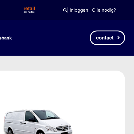
|
Inloggen
|
Olie nodig?
contact
sbank