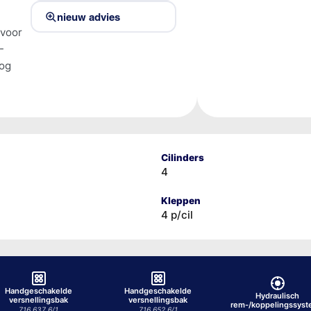
nieuw advies
 voor
-
tog
Cilinders
4
Kleppen
4 p/cil
Handgeschakelde
Handgeschakelde
Hydraulisch
versnellingsbak
versnellingsbak
rem-/koppelingssys
716.637 6/1
716.652 6/1