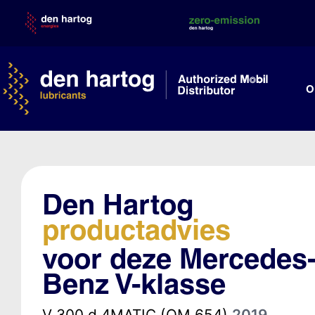
Skip
to
content
O
Den Hartog
productadvies
voor deze Mercedes
Benz V-klasse
V 300 d 4MATIC (OM 654)
2019