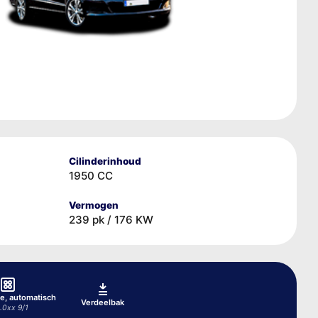
Cilinderinhoud
1950 CC
Vermogen
239 pk / 176 KW
e, automatisch
Verdeelbak
.0xx 9/1