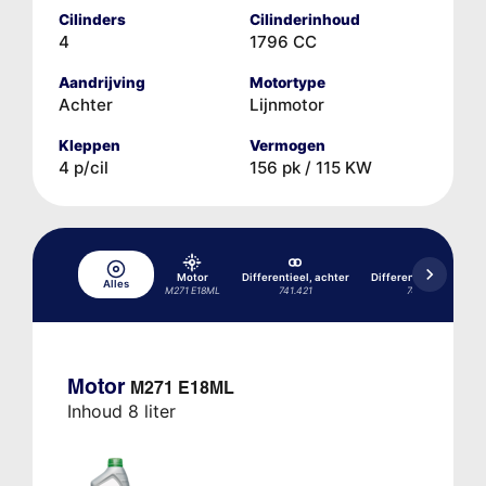
Cilinders
Cilinderinhoud
4
1796 CC
Aandrijving
Motortype
Achter
Lijnmotor
Kleppen
Vermogen
4 p/cil
156 pk / 115 KW
Motor
Differentieel, achter
Differentieel, achter
Alles
M271 E18ML
741.421
741.423
Motor
M271 E18ML
Inhoud 8 liter