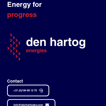
Energy for
progress
Contact
+31 (0)184 66 12 75
info@denhartogbv.com