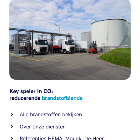
Key speler in CO₂
reducerende
brandstofblends
Alle
brandstoffen
bekijken
Over onze diensten
Referenties
HEMA
,
Mourik
,
De Heer