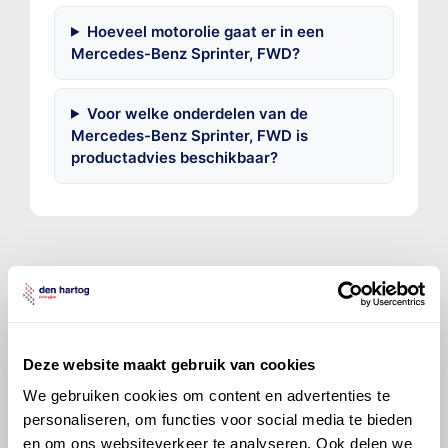
Hoeveel motorolie gaat er in een
Mercedes-Benz Sprinter, FWD?
Voor welke onderdelen van de
Mercedes-Benz Sprinter, FWD is
productadvies beschikbaar?
©
Olyslager
Alle rechten voorbehouden. Deze
informatie mag noch geheel noch gedeeltelijk worden
gereproduceerd, opgeslagen in een database of op
Deze website maakt gebruik van cookies
andere manieren worden overgedragen zonder
We gebruiken cookies om content en advertenties te
voorafgaande schriftelijke toestemming van Olyslager
personaliseren, om functies voor social media te bieden
Organisation B.V. Hoewel alles in het werk is gesteld
en om ons websiteverkeer te analyseren. Ook delen we