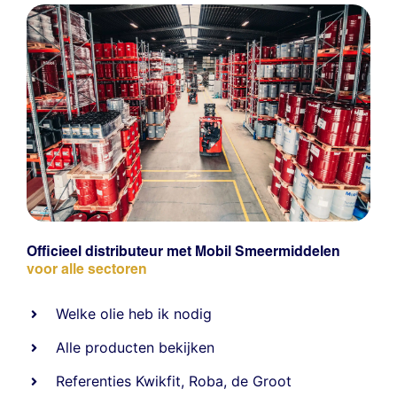
Officieel distributeur met Mobil Smeermiddelen
voor alle sectoren
Welke olie heb ik nodig
Alle producten bekijken
Referentie
s
Kwikfit
,
Roba
,
de Groot