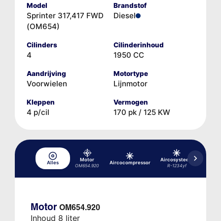
Model
Brandstof
Sprinter 317,417 FWD
Diesel
(OM654)
Cilinders
Cilinderinhoud
4
1950 CC
Aandrijving
Motortype
Voorwielen
Lijnmotor
Kleppen
Vermogen
4 p/cil
170 pk / 125 KW
Motor
Aircosysteem
Alles
Aircocompressor
Hydrau
OM654.920
R-1234yf
Motor
OM654.920
Inhoud 8 liter