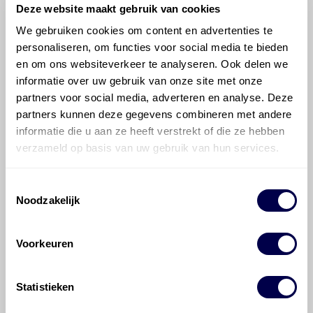
Deze website maakt gebruik van cookies
We gebruiken cookies om content en advertenties te
©
Olyslager
Alle rechten voorbehouden. Deze
personaliseren, om functies voor social media te bieden
informatie mag noch geheel noch gedeeltelijk worden
en om ons websiteverkeer te analyseren. Ook delen we
gereproduceerd, opgeslagen in een database of op
informatie over uw gebruik van onze site met onze
andere manieren worden overgedragen zonder
partners voor social media, adverteren en analyse. Deze
voorafgaande schriftelijke toestemming van Olyslager
partners kunnen deze gegevens combineren met andere
Organisation B.V. Hoewel alles in het werk is gesteld
informatie die u aan ze heeft verstrekt of die ze hebben
om ervoor te zorgen dat deze gegevens zo accuraat
verzameld op basis van uw gebruik van hun services.
en compleet mogelijk zijn, wordt geen
aansprakelijkheid aanvaard, anders dan waartoe een
wettelijke verplichting bestaat, voor schade of verlies
Toestemmingsselectie
veroorzaakt door fouten of omissies in de verstrekte
Noodzakelijk
informatie. Door deze olieaanbevelingsinformatie te
raadplegen en te gebruiken erkent de gebruiker dat
Voorkeuren
hij/zij de ervaring, de kennis en het vermogen heeft
om de vereiste onderhoudswerkzaamheden op een
veilige en verantwoorde manier uit te voeren. Hij/zij
Statistieken
vrijwaart en indemniseert de uitgever en
Den Hartog
Energies
voor enig verlies, letsel, claim en schade