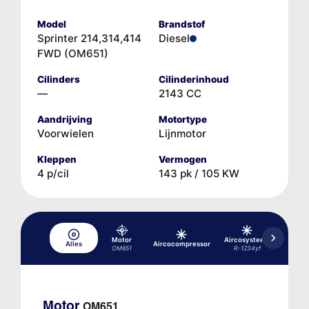
Model
Brandstof
Sprinter 214,314,414
Diesel
FWD (OM651)
Cilinders
Cilinderinhoud
—
2143 CC
Aandrijving
Motortype
Voorwielen
Lijnmotor
Kleppen
Vermogen
4 p/cil
143 pk / 105 KW
Motor
Aircosysteem
Aircos
Alles
Aircocompressor
OM651
R-1234yf
R-1
Motor
OM651