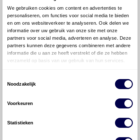
Verdeelbak
We gebruiken cookies om content en advertenties te
Inhoud 0,5 liter
personaliseren, om functies voor social media te bieden
+ dubbele range Inhoud 1,5 liter
en om ons websiteverkeer te analyseren. Ook delen we
informatie over uw gebruik van onze site met onze
partners voor social media, adverteren en analyse. Deze
700 ATF 3353
partners kunnen deze gegevens combineren met andere
informatie die u aan ze heeft verstrekt of die ze hebben
verzameld op basis van uw gebruik van hun services.
Toestemmingsselectie
Noodzakelijk
Veelgestelde vragen over
Voorkeuren
de Mercedes-Benz GLS-
klasse
Statistieken
Welke motorolie adviseert Den Hartog