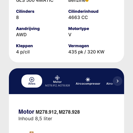
GLS 500 4MATIC
Benzine
Cilinders
Cilinderinhoud
8
4663 CC
Aandrijving
Motortype
AWD
V
Kleppen
Vermogen
4 p/cil
435 pk / 320 KW
Motor
Alles
Aircocompressor
Aircosysteem
M278.912, M278.928
Motor
M278.912, M278.928
Inhoud 8,5 liter