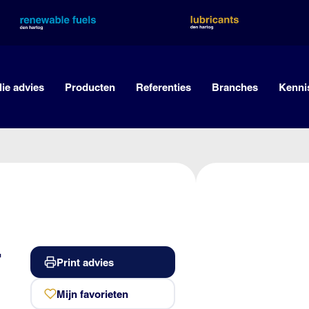
lie advies
Producten
Referenties
Branches
Kenni
-
Print advies
Mijn favorieten