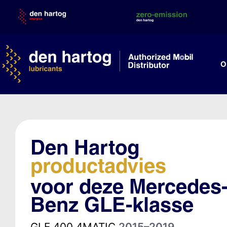
Skip
to
content
O
Den Hartog
productadvies
voor deze Mercedes
Benz GLE-klasse
GLE 400 4MATIC
2015–2019