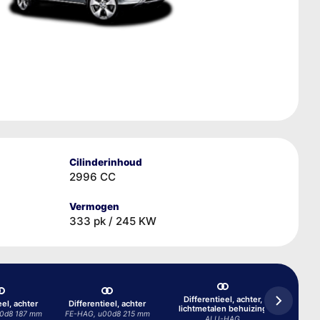
Cilinderinhoud
2996 CC
Vermogen
333 pk / 245 KW
Differentieel, achter,
eel, achter
Differentieel, achter
lichtmetalen behuizing
Differ
0d8 187 mm
FE-HAG, u00d8 215 mm
ALU-HAG