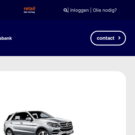
|
Inloggen
|
Olie nodig?
contact
sbank