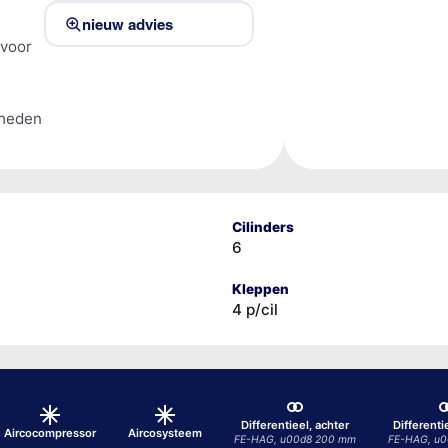
nieuw advies
 voor
lheden
Cilinders
6
Kleppen
4 p/cil
Differentieel, achter
Differenti
Aircocompressor
Aircosysteem
FE-HAG, u00d8 200 mm
FE-HAG, u0