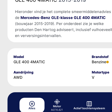
Hieronder vind je het complete smeermiddelenadvies
de
Mercedes-Benz GLE-klasse GLE 400 4MATIC
(bouwjaar 2015-2019). Per onderdeel zie je welke
producten Den Hartog adviseert, inclusief vulhoevee
en verversingsintervallen.
Model
Brandstof
GLE 400 4MATIC
Benzine
Aandrijving
Motortype
AWD
V
Motor
Alles
Actief bochtensysteem
M276.821