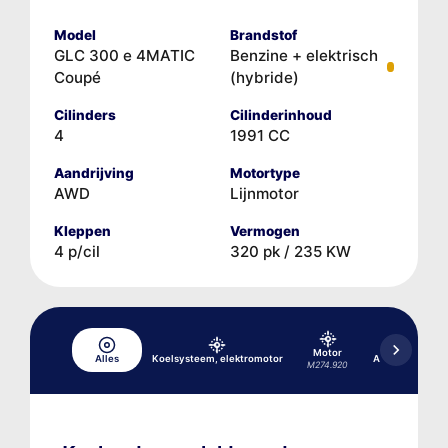
Model
Brandstof
GLC 300 e 4MATIC
Benzine + elektrisch
Coupé
(hybride)
Cilinders
Cilinderinhoud
4
1991 CC
Aandrijving
Motortype
AWD
Lijnmotor
Kleppen
Vermogen
4 p/cil
320 pk / 235 KW
Motor
Alles
Koelsysteem, elektromotor
Aircocompress
M274.920