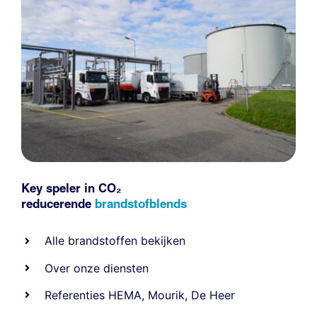
Key speler in CO₂
reducerende
brandstofblends
Alle
brandstoffen
bekijken
Over onze diensten
Referenties
HEMA
,
Mourik
,
De Heer