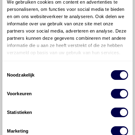
We gebruiken cookies om content en advertenties te
personaliseren, om functies voor social media te bieden
Hoeveel motorolie gaat er in een
en om ons websiteverkeer te analyseren. Ook delen we
Mercedes-Benz GLC-klasse Coupé?
informatie over uw gebruik van onze site met onze
partners voor social media, adverteren en analyse. Deze
Hoe vaak moet de motorolie ververst
partners kunnen deze gegevens combineren met andere
worden bij een Mercedes-Benz GLC-
informatie die u aan ze heeft verstrekt of die ze hebben
klasse Coupé?
verzameld op basis van uw gebruik van hun services.
Toestemmingsselectie
Voor welke onderdelen van de
Noodzakelijk
Mercedes-Benz GLC-klasse Coupé is
productadvies beschikbaar?
Voorkeuren
Statistieken
Marketing
©
Olyslager
Alle rechten voorbehouden. Deze