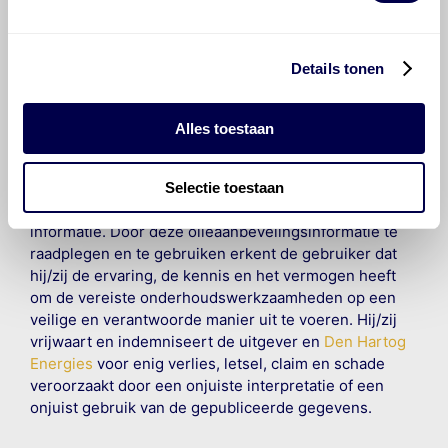
informatie mag noch geheel noch gedeeltelijk worden
gereproduceerd, opgeslagen in een database of op
andere manieren worden overgedragen zonder
Details tonen
voorafgaande schriftelijke toestemming van Olyslager
Organisation B.V. Hoewel alles in het werk is gesteld
om ervoor te zorgen dat deze gegevens zo accuraat
Alles toestaan
en compleet mogelijk zijn, wordt geen
aansprakelijkheid aanvaard, anders dan waartoe een
wettelijke verplichting bestaat, voor schade of verlies
Selectie toestaan
veroorzaakt door fouten of omissies in de verstrekte
informatie. Door deze olieaanbevelingsinformatie te
raadplegen en te gebruiken erkent de gebruiker dat
hij/zij de ervaring, de kennis en het vermogen heeft
om de vereiste onderhoudswerkzaamheden op een
veilige en verantwoorde manier uit te voeren. Hij/zij
vrijwaart en indemniseert de uitgever en
Den Hartog
Energies
voor enig verlies, letsel, claim en schade
veroorzaakt door een onjuiste interpretatie of een
onjuist gebruik van de gepubliceerde gegevens.