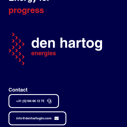
progress
Contact
+31 (0)184 66 12 75
info@denhartogbv.com