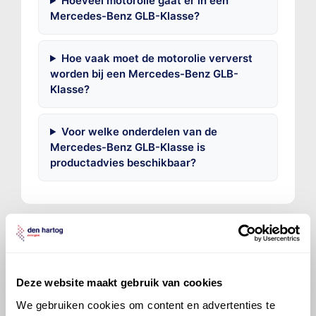
Hoeveel motorolie gaat er in een
Mercedes-Benz GLB-Klasse?
Hoe vaak moet de motorolie ververst
worden bij een Mercedes-Benz GLB-
Klasse?
Voor welke onderdelen van de
Mercedes-Benz GLB-Klasse is
productadvies beschikbaar?
©
Olyslager
Alle rechten voorbehouden. Deze
Deze website maakt gebruik van cookies
informatie mag noch geheel noch gedeeltelijk worden
We gebruiken cookies om content en advertenties te
gereproduceerd, opgeslagen in een database of op