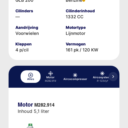
GLB 200
Benzine
Cilinders
Cilinderinhoud
—
1332 CC
Aandrijving
Motortype
Voorwielen
Lijnmotor
Kleppen
Vermogen
4 p/cil
161 pk / 120 KW
Motor
Aircosysteem
Aircos
Alles
Aircocompressor
M282.914
R-1234yf
R-1
Motor
M282.914
Inhoud 5,1 liter