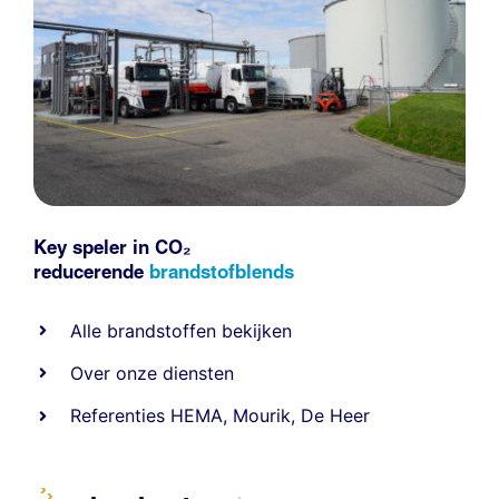
Key speler in CO₂
reducerende
brandstofblends
Alle
brandstoffen
bekijken
Over onze diensten
Referenties
HEMA
,
Mourik
,
De Heer