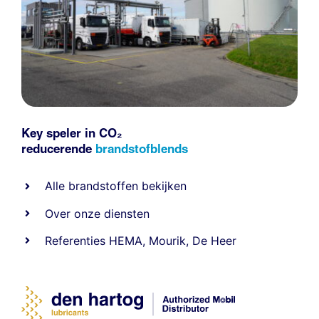
Key speler in CO₂
reducerende
brandstofblends
Alle
brandstoffen
bekijken
Over onze diensten
Referenties
HEMA
,
Mourik
,
De Heer