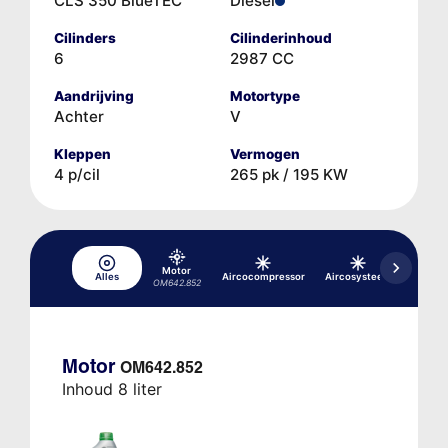
CLS 350 BlueTEC
Diesel
Cilinders
Cilinderinhoud
6
2987 CC
Aandrijving
Motortype
Achter
V
Kleppen
Vermogen
4 p/cil
265 pk / 195 KW
Motor
Differe
Alles
Aircocompressor
Aircosysteem
OM642.852
FE-HAG,
Motor
OM642.852
Inhoud 8 liter