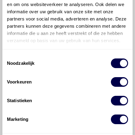
en om ons websiteverkeer te analyseren. Ook delen we
informatie over uw gebruik van onze site met onze
Hoe vaak moet de motorolie ververst
partners voor social media, adverteren en analyse. Deze
worden bij een Mercedes-Benz CLS-
partners kunnen deze gegevens combineren met andere
klasse?
informatie die u aan ze heeft verstrekt of die ze hebben
verzameld op basis van uw gebruik van hun services.
Voor welke onderdelen van de
Mercedes-Benz CLS-klasse is
Toestemmingsselectie
productadvies beschikbaar?
Noodzakelijk
Voorkeuren
Statistieken
©
Olyslager
Alle rechten voorbehouden. Deze
informatie mag noch geheel noch gedeeltelijk worden
Marketing
gereproduceerd, opgeslagen in een database of op
andere manieren worden overgedragen zonder
voorafgaande schriftelijke toestemming van Olyslager