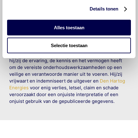
Organisation B.V. Hoewel alles in het werk is gesteld
Details tonen
om ervoor te zorgen dat deze gegevens zo accuraat
en compleet mogelijk zijn, wordt geen
aansprakelijkheid aanvaard, anders dan waartoe een
Alles toestaan
wettelijke verplichting bestaat, voor schade of verlies
veroorzaakt door fouten of omissies in de verstrekte
Selectie toestaan
informatie. Door deze olieaanbevelingsinformatie te
raadplegen en te gebruiken erkent de gebruiker dat
hij/zij de ervaring, de kennis en het vermogen heeft
om de vereiste onderhoudswerkzaamheden op een
veilige en verantwoorde manier uit te voeren. Hij/zij
vrijwaart en indemniseert de uitgever en
Den Hartog
Energies
voor enig verlies, letsel, claim en schade
veroorzaakt door een onjuiste interpretatie of een
onjuist gebruik van de gepubliceerde gegevens.