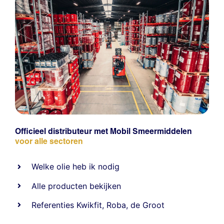
Officieel distributeur met Mobil Smeermiddelen
voor alle sectoren
Welke olie heb ik nodig
Alle producten bekijken
Referentie
s
Kwikfit
,
Roba
,
de Groot