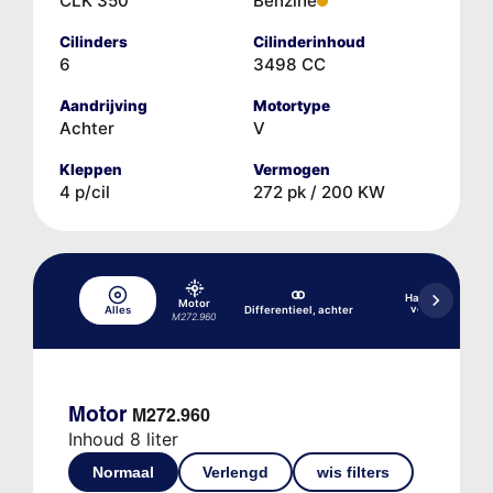
CLK 350
Benzine
Cilinders
Cilinderinhoud
6
3498 CC
Aandrijving
Motortype
Achter
V
Kleppen
Vermogen
4 p/cil
272 pk / 200 KW
Handgeschakel
Motor
versnellingsba
Alles
Differentieel, achter
M272.960
716.6xx 6/1
Motor
M272.960
Inhoud 8 liter
Normaal
Verlengd
wis filters