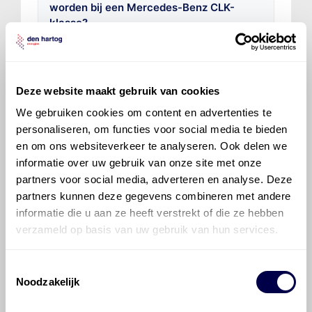
worden bij een Mercedes-Benz CLK-
klasse?
Voor welke onderdelen van de
Mercedes-Benz CLK-klasse is
Deze website maakt gebruik van cookies
productadvies beschikbaar?
We gebruiken cookies om content en advertenties te
personaliseren, om functies voor social media te bieden
en om ons websiteverkeer te analyseren. Ook delen we
informatie over uw gebruik van onze site met onze
partners voor social media, adverteren en analyse. Deze
partners kunnen deze gegevens combineren met andere
©
Olyslager
Alle rechten voorbehouden. Deze
informatie die u aan ze heeft verstrekt of die ze hebben
informatie mag noch geheel noch gedeeltelijk worden
verzameld op basis van uw gebruik van hun services.
gereproduceerd, opgeslagen in een database of op
andere manieren worden overgedragen zonder
Toestemmingsselectie
voorafgaande schriftelijke toestemming van Olyslager
Noodzakelijk
Organisation B.V. Hoewel alles in het werk is gesteld
om ervoor te zorgen dat deze gegevens zo accuraat