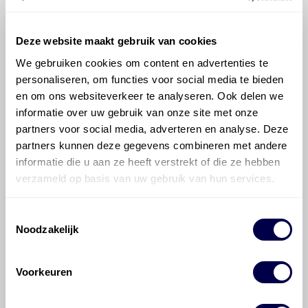
Deze website maakt gebruik van cookies
We gebruiken cookies om content en advertenties te
personaliseren, om functies voor social media te bieden
en om ons websiteverkeer te analyseren. Ook delen we
©
Olyslager
Alle rechten voorbehouden. Deze
informatie over uw gebruik van onze site met onze
informatie mag noch geheel noch gedeeltelijk worden
partners voor social media, adverteren en analyse. Deze
gereproduceerd, opgeslagen in een database of op
partners kunnen deze gegevens combineren met andere
andere manieren worden overgedragen zonder
informatie die u aan ze heeft verstrekt of die ze hebben
voorafgaande schriftelijke toestemming van Olyslager
verzameld op basis van uw gebruik van hun services.
Organisation B.V. Hoewel alles in het werk is gesteld
om ervoor te zorgen dat deze gegevens zo accuraat
en compleet mogelijk zijn, wordt geen
Toestemmingsselectie
Noodzakelijk
aansprakelijkheid aanvaard, anders dan waartoe een
wettelijke verplichting bestaat, voor schade of verlies
veroorzaakt door fouten of omissies in de verstrekte
Voorkeuren
informatie. Door deze olieaanbevelingsinformatie te
raadplegen en te gebruiken erkent de gebruiker dat
hij/zij de ervaring, de kennis en het vermogen heeft