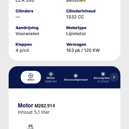
CLA 200
Benzine
Cilinders
Cilinderinhoud
—
1332 CC
Aandrijving
Motortype
Voorwielen
Lijnmotor
Kleppen
Vermogen
4 p/cil
163 pk / 120 KW
Motor
Aircosysteem
Aircos
Alles
Aircocompressor
M282.914
R-1234yf
R-1
Motor
M282.914
Inhoud 5,1 liter