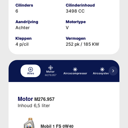
Cilinders
Cilinderinhoud
6
3498 CC
Aandrijving
Motortype
Achter
V
Kleppen
Vermogen
4 p/cil
252 pk / 185 KW
Motor
Differe
Alles
Aircocompressor
Aircosysteem
M276.957
FE-HAG,
Motor
M276.957
Inhoud 6,5 liter
Mobil 1 FS 0W40