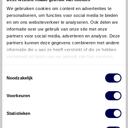
We gebruiken cookies om content en advertenties te
Welke motorolie adviseert Den Hartog
voor de Mercedes-Benz C-klasse C 300?
personaliseren, om functies voor social media te bieden
en om ons websiteverkeer te analyseren. Ook delen we
informatie over uw gebruik van onze site met onze
Hoeveel motorolie gaat er in een
partners voor social media, adverteren en analyse. Deze
Mercedes-Benz C-klasse?
partners kunnen deze gegevens combineren met andere
informatie die u aan ze heeft verstrekt of die ze hebben
Hoe vaak moet de motorolie ververst
verzameld op basis van uw gebruik van hun services.
worden bij een Mercedes-Benz C-klasse?
Toestemmingsselectie
Noodzakelijk
Voor welke onderdelen van de
Mercedes-Benz C-klasse is
productadvies beschikbaar?
Voorkeuren
Statistieken