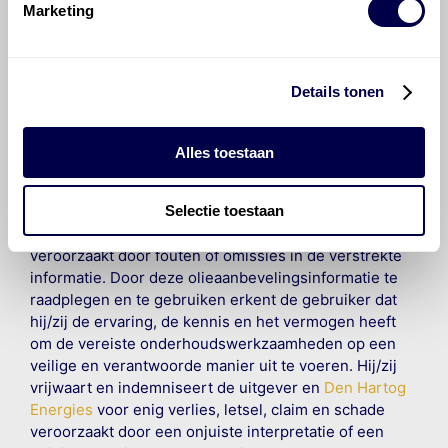
Marketing
©
Olyslager
Alle rechten voorbehouden. Deze
informatie mag noch geheel noch gedeeltelijk worden
gereproduceerd, opgeslagen in een database of op
Details tonen
andere manieren worden overgedragen zonder
voorafgaande schriftelijke toestemming van Olyslager
Organisation B.V. Hoewel alles in het werk is gesteld
Alles toestaan
om ervoor te zorgen dat deze gegevens zo accuraat
en compleet mogelijk zijn, wordt geen
Selectie toestaan
aansprakelijkheid aanvaard, anders dan waartoe een
wettelijke verplichting bestaat, voor schade of verlies
veroorzaakt door fouten of omissies in de verstrekte
informatie. Door deze olieaanbevelingsinformatie te
raadplegen en te gebruiken erkent de gebruiker dat
hij/zij de ervaring, de kennis en het vermogen heeft
om de vereiste onderhoudswerkzaamheden op een
veilige en verantwoorde manier uit te voeren. Hij/zij
vrijwaart en indemniseert de uitgever en
Den Hartog
Energies
voor enig verlies, letsel, claim en schade
veroorzaakt door een onjuiste interpretatie of een