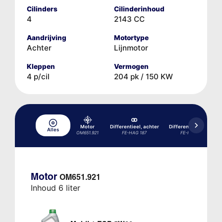
Cilinders
Cilinderinhoud
4
2143 CC
Aandrijving
Motortype
Achter
Lijnmotor
Kleppen
Vermogen
4 p/cil
204 pk / 150 KW
Motor
Differentieel, achter
Differentieel, achter
Alles
OM651.921
FE-HAG 187
FE-HAG 200
Motor
OM651.921
Inhoud 6 liter