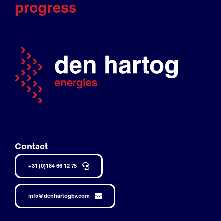
progress
Contact
+31 (0)184 66 12 75
info@denhartogbv.com