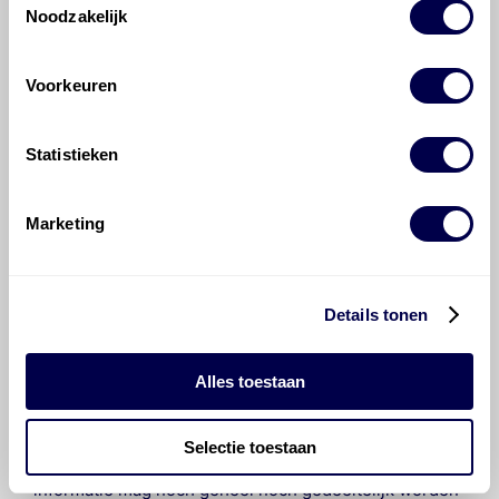
Noodzakelijk
Hoeveel motorolie gaat er in een
Mercedes-Benz C-klasse?
Voorkeuren
Hoe vaak moet de motorolie ververst
Statistieken
worden bij een Mercedes-Benz C-klasse?
Marketing
Voor welke onderdelen van de
Mercedes-Benz C-klasse is
productadvies beschikbaar?
Details tonen
Alles toestaan
Selectie toestaan
©
Olyslager
Alle rechten voorbehouden. Deze
informatie mag noch geheel noch gedeeltelijk worden