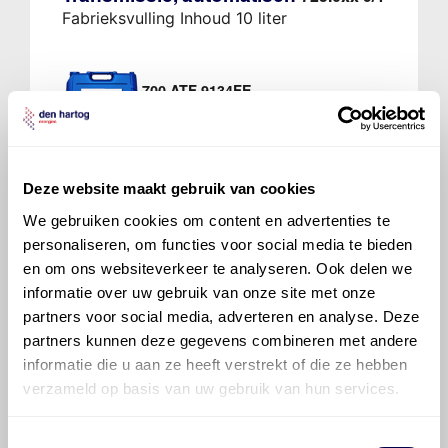
Fabrieksvulling Inhoud 10 liter
700 ATF 9134FE
Ververs elke 125000 km/ 60 maanden
Deze website maakt gebruik van cookies
We gebruiken cookies om content en advertenties te
personaliseren, om functies voor social media te bieden
Veelgestelde vragen over
en om ons websiteverkeer te analyseren. Ook delen we
informatie over uw gebruik van onze site met onze
de Mercedes-Benz C-
partners voor social media, adverteren en analyse. Deze
klasse
partners kunnen deze gegevens combineren met andere
informatie die u aan ze heeft verstrekt of die ze hebben
verzameld op basis van uw gebruik van hun services.
Welke motorolie adviseert Den Hartog
voor de Mercedes-Benz C-klasse C 250
d?
Toestemmingsselectie