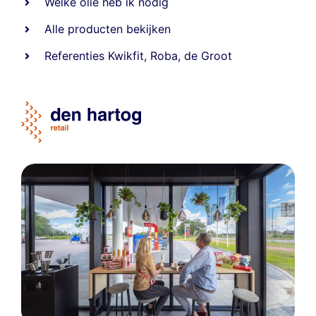
Welke olie heb ik nodig
Alle producten bekijken
Referentie
s
Kwikfit
,
Roba
,
de Groot