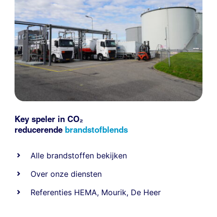
Key speler in CO₂
reducerende
brandstofblends
Alle
brandstoffen
bekijken
Over onze diensten
Referenties
HEMA
,
Mourik
,
De Heer