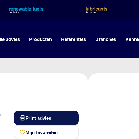
lie advies
Producten
Referenties
Branches
Kenni
-
Print advies
Mijn favorieten