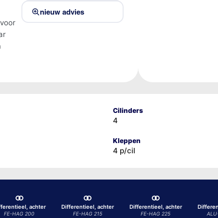
nieuw advies
 voor
ar
n
Cilinders
4
Kleppen
4 p/cil
fferentieel, achter
Differentieel, achter
Differentieel, achter
Differen
FE-HAG 200
FE-HAG 215
FE-HAG 225
ALU