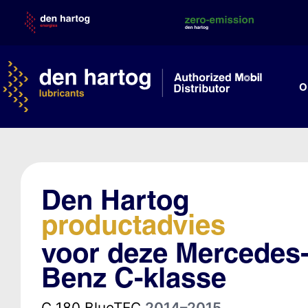
Skip
to
content
O
Den Hartog
productadvies
voor deze Mercedes
Benz C-klasse
C 180 BlueTEC
2014–2015