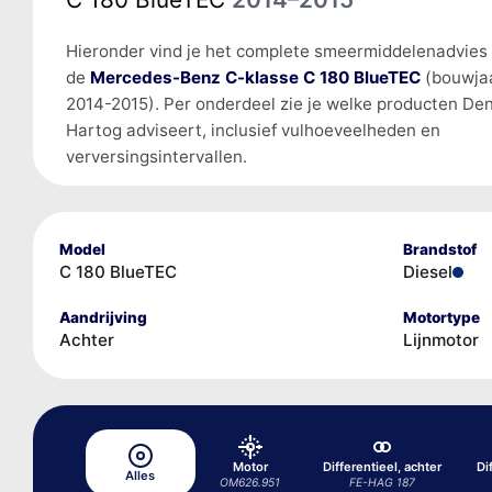
Hieronder vind je het complete smeermiddelenadvies
de
Mercedes-Benz C-klasse C 180 BlueTEC
(bouwja
2014-2015). Per onderdeel zie je welke producten De
Hartog adviseert, inclusief vulhoeveelheden en
verversingsintervallen.
Model
Brandstof
C 180 BlueTEC
Diesel
Aandrijving
Motortype
Achter
Lijnmotor
Motor
Differentieel, achter
Di
Alles
OM626.951
FE-HAG 187