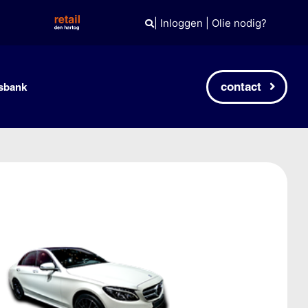
|
Inloggen
|
Olie nodig?
contact
sbank