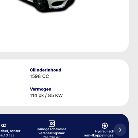
Cilinderinhoud
1598 CC
Vermogen
114 pk / 85 KW
Handgeschakelde
tieel, achter
Hydraulisch
versnellingsbak
rem-/koppelingssysteem
-HAG 183
716.700 6/1