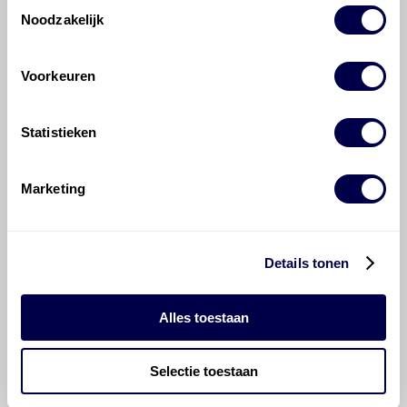
voor de Mercedes-Benz C-klasse C 180?
Toestemmingsselectie
Noodzakelijk
Hoeveel motorolie gaat er in een
Mercedes-Benz C-klasse?
Voorkeuren
Hoe vaak moet de motorolie ververst
Statistieken
worden bij een Mercedes-Benz C-klasse?
Marketing
Voor welke onderdelen van de
Mercedes-Benz C-klasse is
productadvies beschikbaar?
Details tonen
Alles toestaan
Selectie toestaan
©
Olyslager
Alle rechten voorbehouden. Deze