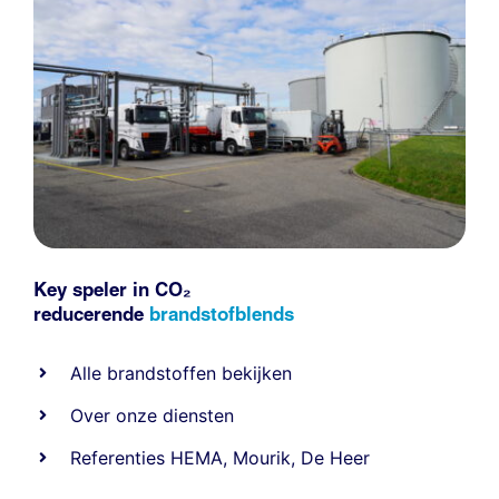
Key speler in CO₂
reducerende
brandstofblends
Alle
brandstoffen
bekijken
Over onze diensten
Referenties
HEMA
,
Mourik
,
De Heer