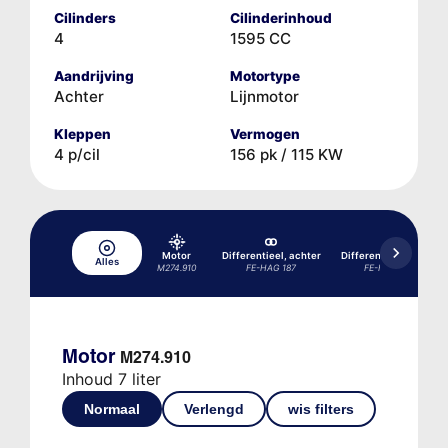
Cilinders
Cilinderinhoud
4
1595 CC
Aandrijving
Motortype
Achter
Lijnmotor
Kleppen
Vermogen
4 p/cil
156 pk / 115 KW
Motor
Differentieel, achter
Differentieel, achter
Alles
M274.910
FE-HAG 187
FE-HAG 200
Motor
M274.910
Inhoud 7 liter
Normaal
Verlengd
wis filters