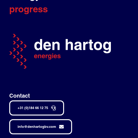
progress
Contact
+31 (0)184 66 12 75
info@denhartogbv.com