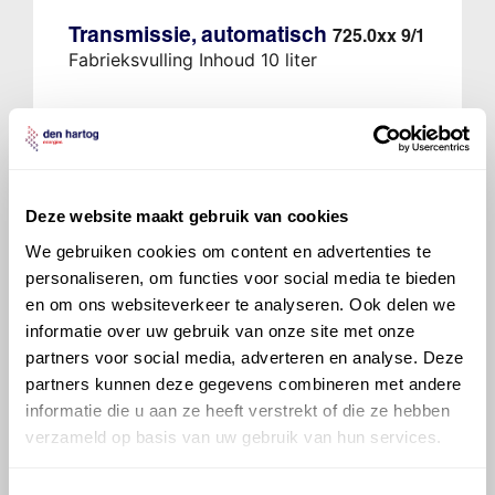
Transmissie, automatisch
725.0xx 9/1
Fabrieksvulling Inhoud 10 liter
700 ATF 9134FE
Ververs elke 125000 km/ 60 maanden
Deze website maakt gebruik van cookies
We gebruiken cookies om content en advertenties te
personaliseren, om functies voor social media te bieden
en om ons websiteverkeer te analyseren. Ook delen we
informatie over uw gebruik van onze site met onze
Veelgestelde vragen over
partners voor social media, adverteren en analyse. Deze
de Mercedes-Benz C-
partners kunnen deze gegevens combineren met andere
klasse
informatie die u aan ze heeft verstrekt of die ze hebben
verzameld op basis van uw gebruik van hun services.
Welke motorolie adviseert Den Hartog