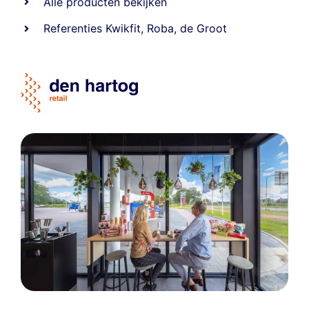
Alle producten bekijken
Referentie
s
Kwikfit
,
Roba
,
de Groot