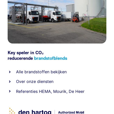
Key speler in CO₂
reducerende
brandstofblends
Alle
brandstoffen
bekijken
Over onze diensten
Referenties
HEMA
,
Mourik
,
De Heer