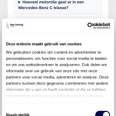
Hoeveel motorolie gaat er in een
Mercedes-Benz C-klasse?
Hoe vaak moet de motorolie ververst
worden bij een Mercedes-Benz C-klasse?
Deze website maakt gebruik van cookies
Voor welke onderdelen van de
Mercedes-Benz C-klasse is
We gebruiken cookies om content en advertenties te
productadvies beschikbaar?
personaliseren, om functies voor social media te bieden
en om ons websiteverkeer te analyseren. Ook delen we
informatie over uw gebruik van onze site met onze
partners voor social media, adverteren en analyse. Deze
partners kunnen deze gegevens combineren met andere
informatie die u aan ze heeft verstrekt of die ze hebben
verzameld op basis van uw gebruik van hun services.
©
Olyslager
Alle rechten voorbehouden. Deze
informatie mag noch geheel noch gedeeltelijk worden
gereproduceerd, opgeslagen in een database of op
Toestemmingsselectie
Noodzakelijk
andere manieren worden overgedragen zonder