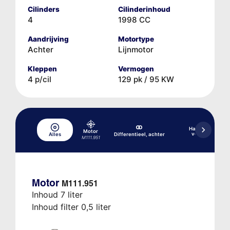
Cilinders
Cilinderinhoud
4
1998 CC
Aandrijving
Motortype
Achter
Lijnmotor
Kleppen
Vermogen
4 p/cil
129 pk / 95 KW
Handgeschakel
Motor
versnellingsba
Alles
Differentieel, achter
M111.951
G 3/45 6/1
Motor
M111.951
Inhoud 7 liter
Inhoud filter 0,5 liter