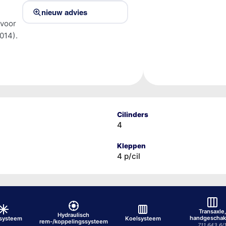
nieuw advies
 voor
014).
Cilinders
4
Kleppen
4 p/cil
Transaxle,
Hydraulisch
handgeschak
osysteem
Koelsysteem
rem-/koppelingssysteem
711.643 6/