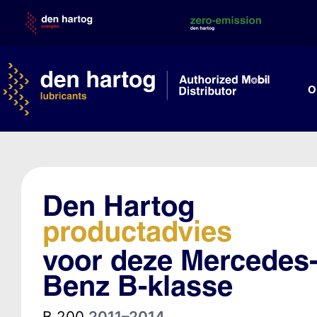
Skip
to
content
O
Den Hartog
productadvies
voor deze Mercedes
Benz B-klasse
B 200
2011–2014