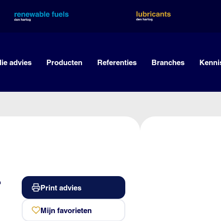
lie advies
Producten
Referenties
Branches
Kenni
-
Print advies
Mijn favorieten