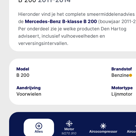
Hieronder vind je het complete smeermiddelenadvies
de
Mercedes-Benz B-klasse B 200
(bouwjaar 2011-2
Per onderdeel zie je welke producten Den Hartog
adviseert, inclusief vulhoeveelheden en
verversingsintervallen.
Model
Brandstof
B 200
Benzine
Aandrijving
Motortype
Voorwielen
Lijnmotor
Motor
Alles
Aircocompressor
Airc
M270.910