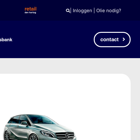
|
Inloggen
|
Olie nodig?
contact
sbank