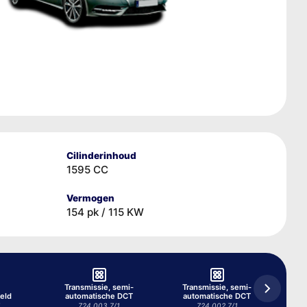
Cilinderinhoud
1595 CC
Vermogen
154 pk / 115 KW
Transmissie, semi-
Transmissie, semi-
eld
automatische DCT
automatische DCT
1
724.003 7/1
724.002 7/1