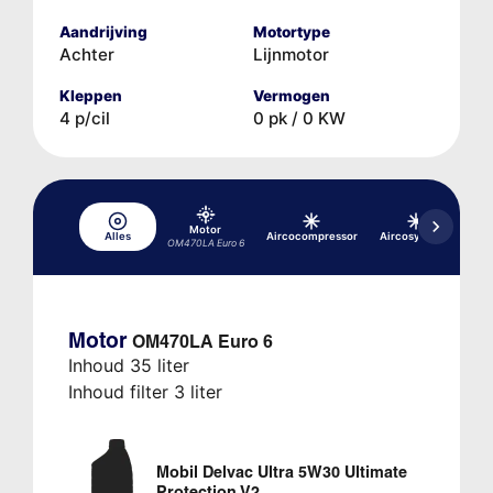
Aandrijving
Motortype
Achter
Lijnmotor
Kleppen
Vermogen
4 p/cil
0 pk / 0 KW
Motor
Dif
Alles
Aircocompressor
Aircosysteem
OM470LA Euro 6
Motor
OM470LA Euro 6
Inhoud 35 liter
Inhoud filter 3 liter
Mobil Delvac Ultra 5W30 Ultimate
Protection V2