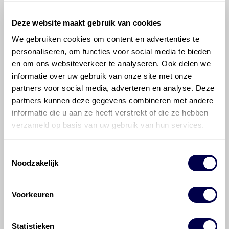
Turboretarderkoppeling, voertuigen
met code G3Y
Inhoud 9,4 liter
Deze website maakt gebruik van cookies
We gebruiken cookies om content en advertenties te
personaliseren, om functies voor social media te bieden
en om ons websiteverkeer te analyseren. Ook delen we
Bel met onze Techdesk
informatie over uw gebruik van onze site met onze
partners voor social media, adverteren en analyse. Deze
partners kunnen deze gegevens combineren met andere
Vooras, voor, type F - 9.0 / C22.5
informatie die u aan ze heeft verstrekt of die ze hebben
739.5xx
verzameld op basis van uw gebruik van hun services.
elke naaf Inhoud 180 gram
Toestemmingsselectie
Noodzakelijk
Bel met onze Techdesk
Voorkeuren
Statistieken