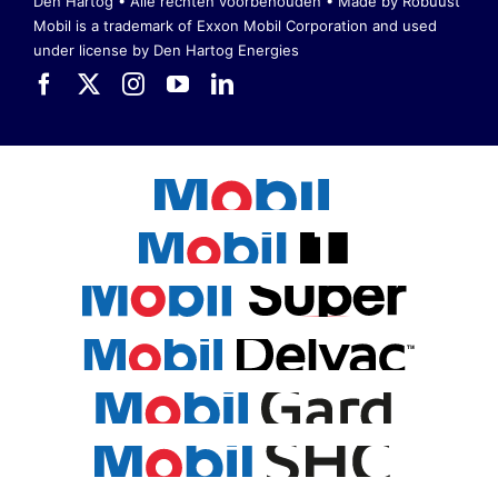
Den Hartog • Alle rechten voorbehouden •
Made by Robuust
Mobil is a trademark of Exxon Mobil Corporation
and used
under license by Den Hartog Energies