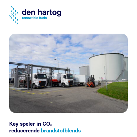
Key speler in CO₂
reducerende
brandstofblends