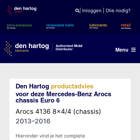
Skip
to
|
Inloggen
|
Olie nodig?
content
Menu
Olie advies
Den Hartog
productadvies
Producten
voor deze Mercedes-Benz Arocs
chassis Euro 6
Referenties
Arocs 4136 8x4/4 (chassis)
Branches
2013–2016
Kennisbank
Hieronder vind je het complete