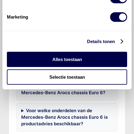
Marketing
Veelgestelde vragen over
de Mercedes-Benz Arocs
chassis Euro 6
Details tonen
Welke motorolie adviseert Den Hartog
Alles toestaan
voor de Mercedes-Benz Arocs chassis
Euro 6 Arocs 4136 8x4/4 (chassis)?
Selectie toestaan
Hoeveel motorolie gaat er in een
Mercedes-Benz Arocs chassis Euro 6?
Voor welke onderdelen van de
Mercedes-Benz Arocs chassis Euro 6 is
productadvies beschikbaar?