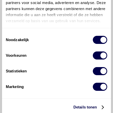
partners voor social media, adverteren en analyse. Deze
partners kunnen deze gegevens combineren met andere
informatie die u aan ze heeft verstrekt of die ze hebben
verzameld op basis van uw gebruik van hun services.
Veelgestelde vragen over
Toestemmingsselectie
de Mercedes-Benz 200-
Noodzakelijk
500
Voorkeuren
Welke motorolie adviseert Den Hartog
voor de Mercedes-Benz 200-500 250 D?
Statistieken
Hoeveel motorolie gaat er in een
Marketing
Mercedes-Benz 200-500?
Hoe vaak moet de motorolie ververst
Details tonen
worden bij een Mercedes-Benz 200-500?