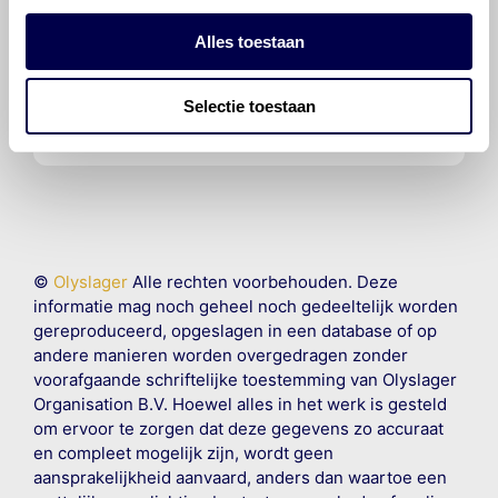
Alles toestaan
Voor welke onderdelen van de
Mercedes-Benz 200-500 is
productadvies beschikbaar?
Selectie toestaan
©
Olyslager
Alle rechten voorbehouden. Deze
informatie mag noch geheel noch gedeeltelijk worden
gereproduceerd, opgeslagen in een database of op
andere manieren worden overgedragen zonder
voorafgaande schriftelijke toestemming van Olyslager
Organisation B.V. Hoewel alles in het werk is gesteld
om ervoor te zorgen dat deze gegevens zo accuraat
en compleet mogelijk zijn, wordt geen
aansprakelijkheid aanvaard, anders dan waartoe een