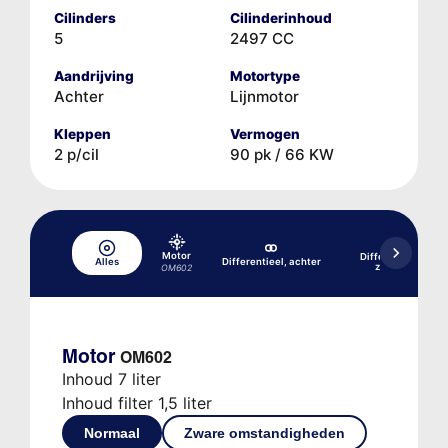
Cilinders
Cilinderinhoud
5
2497 CC
Aandrijving
Motortype
Achter
Lijnmotor
Kleppen
Vermogen
2 p/cil
90 pk / 66 KW
Motor
Differentieel, acht
Alles
Differentieel, achter
zelfblokkerend
OM602
Motor
OM602
Inhoud 7 liter
Inhoud filter 1,5 liter
Normaal
Zware omstandigheden