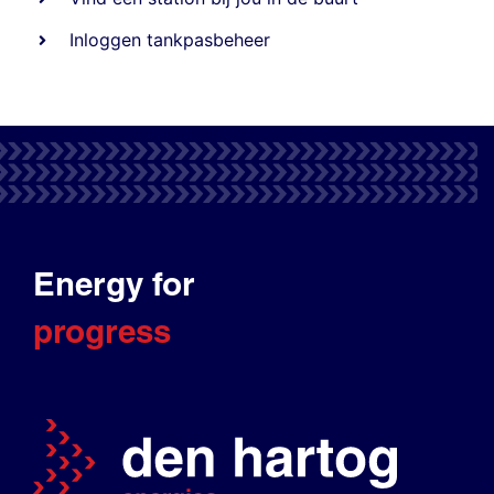
Inloggen tankpasbeheer
Energy for
progress